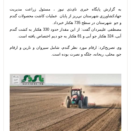
به گزارش پایگاه خبری نای‌ذی نیوز ، مسئول زراعت مدیریت
جهادكشاورزي شهرستان ني‌ريز از پايان عملیات کاشت محصولات گندم
و جو شهرستان در سطح 735 هکتار خبرداد.
مصطفی علیمردان گفت: از این مقدار حدود 330 هکتار به کشت گندم
آبی، 324 هکتار جو آبی و 81 هکتار به جو دیم اختصاص یافته است.
وی تصریح‌کرد: ارقام مورد نظر گندم، شامل سیروان و نارین و ارقام
جو، محلی، ریحانه، جلگه و نصرت بوده است.