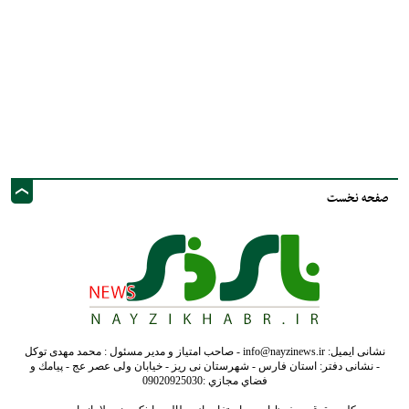
صفحه نخست
نشانی ایمیل: info@nayzinews.ir - صاحب امتیاز و مدیر مسئول : محمد مهدی توکل
- نشانی دفتر: استان فارس - شهرستان نی ریز - خیابان ولی عصر عج - پيامك و
فضاي مجازي :09020925030
کلیه حقوق محفوظ است. استفاده از مطالب با ذکر منبع بلامانع است.
طراحی و تولید :"
ایران سامانه