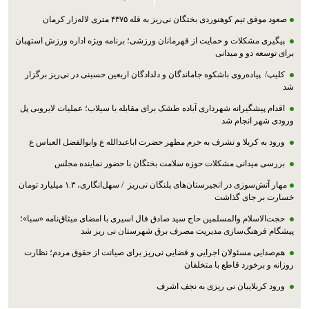
صعود موفق تیم کوهنوردی بختگان نی‌ریز به قله ۴۳۷۵ متری لاله‌زار کرمان
پیگیری مشکلات و حمایت از قهرمانان ورزشی؛ برنامه ویژه اداره ورزش استهبان
برای توسعه دو و میدانی
کلیپ/ پیاده‌روی باشکوه جاماندگان و دلدادگان اربعین حسینی در نی‌ریز برگزار
شد
اقدام پیشگیرانه شهرداری آباده طشک برای مقابله با سیلاب؛ عملیات لایروبی پل
ورودی شهر انجام شد
ورود به کربلا و تشرف به حرم مطهر حضرت اباعبدالله ع وابوالفضل العباس ع
بررسی میدانی مشکلات حوزه سلامت بختگان با حضور نماینده مجلس
مهار آتش‌سوزی در انجیرستان‌های پلنگان نی‌ریز / سهل‌انگاری، ۱.۳ میلیارد تومان
خسارت بر جای گذاشت
حجت‌الاسلام والمسلمین حاج سید صادق فال اسیری با امضای میثاق‌نامه «سبا»؛
پیشگام فرهنگ‌سازی مدیریت مصرف برق شهرستان نی ریز شد
هم‌صدایی مسئولان اجرایی و قضایی نی‌ریز برای صیانت از حقوق مردم؛ نظارت
روزانه و برخورد قاطع با متخلفان
ورود کربلاییان نی ریزی به نجف اشرف