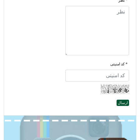
* نظر
* کد امنیتی