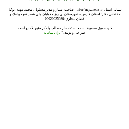
نشانی ایمیل: info@nayzinews.ir - صاحب امتیاز و مدیر مسئول : محمد مهدی توکل
- نشانی دفتر: استان فارس - شهرستان نی ریز - خیابان ولی عصر عج - پيامك و
فضاي مجازي :09020925030
کلیه حقوق محفوظ است. استفاده از مطالب با ذکر منبع بلامانع است.
طراحی و تولید :"
ایران سامانه