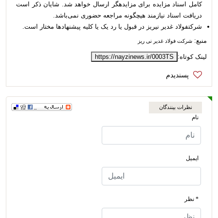
کامل اسناد مزایده برای مزایده­گر ارسال خواهد شد. شایان ذکر است
دریافت اسناد نیازمند هیچگونه مراجعه حضوری نمی‌باشد.
شركتفولاد غدير ني­ريز در قبول یا رد یک یا کلیه پیشنهادها مختار است.
منبع:
شرکت فولاد غدیر نی ریز
لینک کوتاه:
https://nayzinews.ir/0003TS
نظرات بینندگان
نام
ایمیل
* نظر