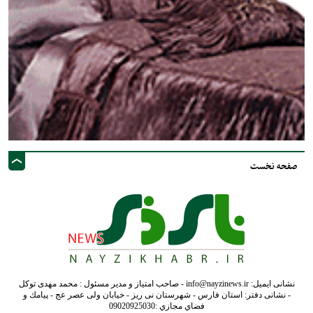
صفحه نخست
نشانی ایمیل: info@nayzinews.ir - صاحب امتیاز و مدیر مسئول : محمد مهدی توکل
- نشانی دفتر: استان فارس - شهرستان نی ریز - خیابان ولی عصر عج - پيامك و
فضاي مجازي :09020925030