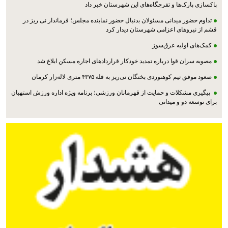
پاکسازی پارک‌ها و تفرجگاه‌های این شهرستان خبر داد
تداوم حضور میدانی مسئولان بدنبال حضور نماینده مجلس؛ فرماندار نی ریز در
قشم از نیروهای اعزامی شهرستان دیدار کرد
کمک‌های اولیه عرق‌سوز
مصوبه سران قوا درباره تمدید خودکار قراردادهای اجاره مسکن ابلاغ شد
صعود موفق تیم کوهنوردی بختگان نی‌ریز به قله ۴۳۷۵ متری لاله‌زار کرمان
پیگیری مشکلات و حمایت از قهرمانان ورزشی؛ برنامه ویژه اداره ورزش استهبان
برای توسعه دو و میدانی