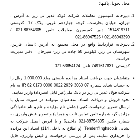
محل تحویل پاکت­ها:
دبیرخانه کمیسیون معاملات شرکت فولاد غدیر نی ­ریز به آدرس :
تهران، خیابان بخارست، کوچه چهاردهم غربی، پلاک 17. کدپستی
1514819711 دبیر کمیسیون معاملات تلفن 88754305-021 /
86043390-021 / 86047525-021
دبیرخانه قراردادها واقع در محل مجتمع به آدرس :استان فارس،
شهرستان ني ­ريز، كيلومتر 50 جاده ني ريز- سيرجان ، دفتر مدیریت
حراست
کدپستی: 7491617831 تلفن: 53854124-071
متقاضیان جهت دريافت اسناد مزایده بایستی مبلغ 1.000.000 ریال را
به حساب شبای شماره 07 3060 2939 0022 0000 0170 82 IR به نام
شرکت فولاد غدیر نی ریز در بانک ملی(غير قابل استرداد) واریز نمایند.
نحوه فروش و دریافت اسناد: متقاضیان می­توانند در صورت تمایل با
ارسال تصویر درخواست کتبی (شامل نام مزایده و نام و نام خانوادگی
مزایده­ گر، شماره تلفن تماس ثابت و همراه) و تصویر فیش واریزی به
شماره فکس 88754305-021 داخلی6 و یا آدرس ایمیل شرکت به
نشانی Tender@nghsco.ir (و اطلاع به داخلی
114
) اسناد این مزایده
را خریداري نمایند، پس از بررسی درخواست و فیش واریزی، فایل