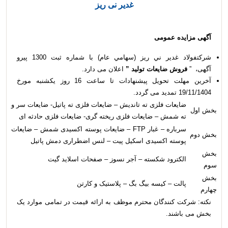
غدیر نی ریز
آگهی مزایده عمومی
شركتفولاد غدير ني ­ريز (سهامي عام) با شماره ثبت 1300 پیرو
آگهی، ”
فروش ضایعات تولید
”
اعلان می دارد.
آخرین مهلت تحويل پيشنهادات تا ساعت 16 روز یکشنبه مورخ
19/11/1404 تمدید می گردد.
ضایعات فلزی ته تاندیش – ضایعات فلزی ته پاتیل- ضایعات سر و
بخش اول
ته شمش – ضایعات فلزی ریخته گری- ضایعات فلزی حادثه ای
سرباره – غبار FTP – ضایعات پوسته اکسیدی شمش – ضایعات
بخش دوم
پوسته اکسیدی اسکیل پیت – لنس اضطراری دمش پاتیل
بخش
الکترود شکسته – آجر نسوز – صفحات اسلاید گیت
سوم
بخش
پالت – کیسه بیگ بگ – پلاستیک و کارتن
چهارم
نکته: شرکت کنندگان محترم موظف به ارائه قیمت در تمامی موارد یک
بخش می باشند.