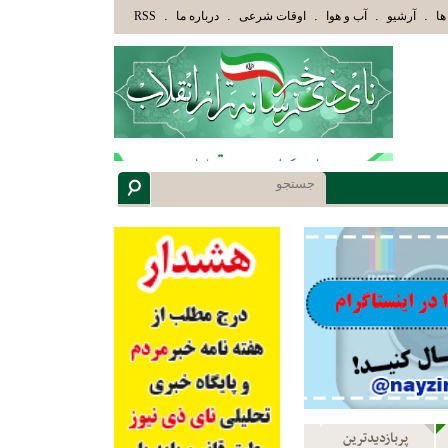
وْلَئِكَ الَّذِينَ هَدَاهُمُ اللَّهُ وَأُوْلَئِكَ هُمْ أُوْلُوا الْأَلْبَابِ» عاقلان هدایت یافته،حرفها را می
.
.
.
.
.
ها
آرشیو
آب و هوا
اوقات شرعی
درباره ما
RSS
پربازدیدترین