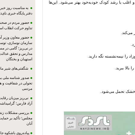
اغلب با رشد کودک خودبه‌خود بهتر می‌شود. این‌ها
به مناسبت روز خبرنگ
دفتر پایگاه خبری نای‌ذی
حضور مردم در صحنه،
تداوم حرکت انقلاب ا
می‌کند.
حضور معاون وزیر آ
سازمان نوسازی، توسع
د.
در نی‌ریز؛ گامی در م
مدارس و تحقق عدالت 
استهبان و بختگان
شگفتی‌های شیر ماد
صدور شناسه ملی بر
تحولی در شفافیت و ه
مردمی
یر خشک تحمل می‌شود.
نی‌ریز میزبان رقاب
آزاد فارس؛ گرامیداش
بررسی مشکلات زندان
مجلس؛ تأکید بر حمایت ا
آنان
پیاده‌روی باشکوه جام