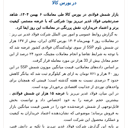
در بورس کالا
بازار شمش فولادی در بورس کالا طی معاملات ۶ بهمن ۱۴۰۴، شاهد
صدرنشینی فولاد غدیر نی‌ریز بود؛ شرکتی که با عرضه مستمر، کیفیت
برتر و اعتماد خریداران، نقش پررنگی در معاملات این روز ایفا کرد.
به گزارش روابط عمومی و امور بین الملل شرکت فولاد غدیر نی ریز :
در معاملات روز ۶ بهمن‌ماه ۱۴۰۴ بورس کالای ایران، بیش از ۱۳۷ هزار
تن شمش بلوم 5SP از سوی تولیدکنندگان فولادی کشور عرضه شد که
با توجه به شرایط تقاضا و انجام معاملات مچینگ، حدود ۲۴ درصد از این
حجم معادل بیش از 33 هزار تن مورد معامله قرار گرفت.
بر اساس داده‌های معاملاتی، قیمت میانگین موزون شمش 5SP در این
روز ۴۰ هزار و ۷۶۱ تومان به ازای هر کیلوگرم ثبت شد که بیانگر کاهش
حدود ۳ درصدی نسبت به هفته گذشته است؛ قیمتی که همچنان برای
واحدهای نوردی از جذابیت اقتصادی برخوردار بوده است.
در این میان، فولاد غدیر نی‌ریز با
عرضه ۱۵ هزار تن شمش فولادی
،
بیشترین حجم عرضه را به خود اختصاص داد و توانست بخش
قابل‌توجهی از شمش عرضه‌شده خود را در همین قیمت میانگین بازار
به فروش برساند؛ موضوعی که نشان‌دهنده اعتماد خریداران به کیفیت
و عملکرد محصول این شرکت است.
بر پایه این گزارش شرکت فولاد غدیر نی‌ریز با تکیه بر دانش فنی،