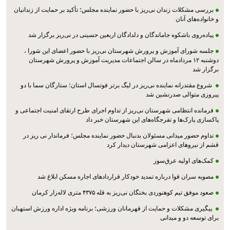
بررسی مشکلات زندان نی‌ریز با حضور نماینده مجلس؛ تأکید بر حمایت از زندانیان
و خانواده‌های آنان
پیاده‌روی باشکوه جاماندگان و دلدادگان اربعین حسینی در نی‌ریز برگزار شد
جلسه شورای آموزش و پرورش شهرستان نی‌ریز با حضور اعضای این شورا ،
دوشنبه ۱۲ مردادماه در سالن اجتماعات مدیریت آموزش و پرورش شهرستان
برگزار شد
شروع مقتدرانه نماینده نی‌ریز در لیگ برتر فوتسال استان؛ ستارگان سما با دو
پیروزی متوالی صدرنشین شد
فرمانده انتظامی شهرستان نی‌ریز از تداوم اجرای طرح ارتقای امنیت اجتماعی و
پاکسازی پارک‌ها و تفرجگاه‌های این شهرستان خبر داد
تداوم حضور میدانی مسئولان بدنبال حضور نماینده مجلس؛ فرماندار نی ریز در
قشم از نیروهای اعزامی شهرستان دیدار کرد
کمک‌های اولیه عرق‌سوز
مصوبه سران قوا درباره تمدید خودکار قراردادهای اجاره مسکن ابلاغ شد
صعود موفق تیم کوهنوردی بختگان نی‌ریز به قله ۴۳۷۵ متری لاله‌زار کرمان
پیگیری مشکلات و حمایت از قهرمانان ورزشی؛ برنامه ویژه اداره ورزش استهبان
برای توسعه دو و میدانی