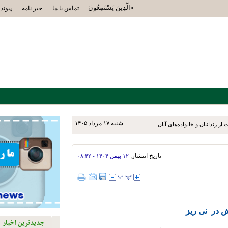
«الَّذِينَ يَسْتَمِعُونَ الْقَوْلَ فَيَتَّبِعُونَ أَحْسَنَهُ أُوْل
.
.
تماس با ما
خبر نامه
پیوند 
شنبه ۱۷ مرداد ۱۴۰۵
ز زندانیان و خانواده‌های آنان
تاریخ انتشار:
۱۲ بهمن ۱۴۰۴ - ۰۸:۴۲
 در نی ریز
جدیدترین اخبار