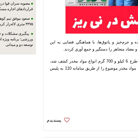
مصوبه سران قوا دربا
قراردادهای اجاره مسک
صعود موفق تیم کوهنو
۴۳۷۵ متری لاله‌زار کرمان
پیگیری مشکلات و حم
ورزشی؛ برنامه ویژه ا
و جرم‌خيز و پاتوق‌ها، با هماهنگي قضایی به اين
توسعه دو و میدانی
فرمانده انتظامي نی‌ریز با بيان اينکه در نتيجه اجراي اين طرح 6 کیلو و 700 گرم انواع مواد مخدر کشف شد،
تصريح کرد : شهروندان در صورت اطلاع از توزيع و مصرف مواد مخدر موضوع را از طريق سامانه 110 به پليس