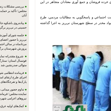
 خرده فروشان و جمع آوري معتادان متجاهر در اين
بررسی مشکلات زندان
مجلس؛ تأکید بر حمایت ا
آنان
نيت اجتماعي و پاسخگويي به مطالبات مردمي، طرح
واد مخدر در سطح شهرستان نی‌ریز به اجرا گذاشته
پیاده‌روی باشکوه جام
حسینی در نی‌ریز برگز
جلسه شورای آموزش
مردادماه در سالن اجت
پرورش شهرستان برگز
شروع مقتدرانه نمایند
فوتسال استان؛ ستارگا
متوالی صدرنشین شد
فرمانده انتظامی شهر
اجرای طرح ارتقای امن
پارک‌ها و تفرجگاه‌های
تداوم حضور میدانی 
نماینده مجلس؛ فرماندا
نیروهای اعزامی شهرست
کمک‌های اولیه عرق‌