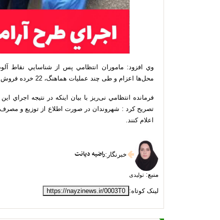
وي افزود: ماموران انتظامي پس از شناسايي نقاط آلوده 
محل‌ها اعزام و طی چند عمليات هماهنگ، 22 خرده فروش و معتاد متجاهر را دستگير و جمع آوري کردند.
اعلام کنند.
راضیه دیانت
خبرنگار
:
منبع:
تولیدی
لینک کوتاه:
https://nayzinews.ir/0003T0