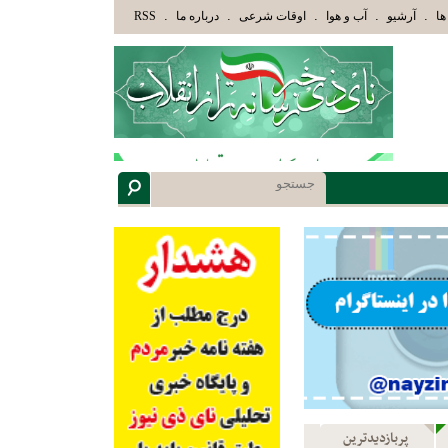
َئِكَ الَّذِينَ هَدَاهُمُ اللَّهُ وَأُوْلَئِكَ هُمْ أُوْلُوا الْأَلْبَابِ» عاقلان هدایت یافته،حرفها را میشن
.
.
.
.
.
ها
آرشیو
آب و هوا
اوقات شرعی
درباره ما
RSS
پربازدیدترین