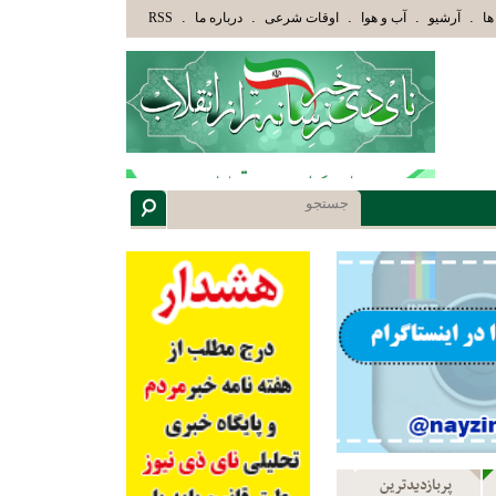
ُوْلَئِكَ الَّذِينَ هَدَاهُمُ اللَّهُ وَأُوْلَئِكَ هُمْ أُوْلُوا الْأَلْبَابِ» عاقلان هدایت یافته،حرفها را 
.
.
.
.
.
ها
آرشیو
آب و هوا
اوقات شرعی
درباره ما
RSS
پربازدیدترین