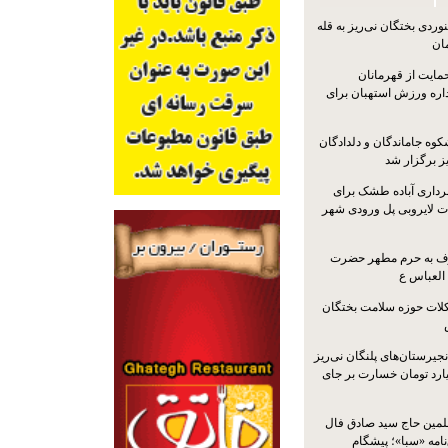
ردی بختگان نی‌ریز به قله
ایت از قهرمانان
داره ورزش استهبان برای
کوه جاماندگان و دلدادگان
ز برگزار شد
رداری آباده طشک برای
ات لایروبی پل ورودی شهر
شرف به حرم مطهر حضرت
 العباس ع
ات حوزه سلامت بختگان
جیرستان‌های پلنگان نی‌ریز
انگاری، ۱.۳ میلیارد تومان خسارت بر جای
لمین حاج سید صادق فال
نامه «سبا»؛ پیشگام