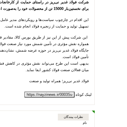
شرکت فولاد غدیر نی‌ریز در راستای حمایت از کارخانجات
برای نخستین‌بار 15000 تن از محصولات خود را به‌صورت اعتباری چهارماهه و با تحویل سریع عرضه می‌کند
این اقدام در چارچوب سیاست‌ها و رویکردهای مدیر عامل ش
تسهیل تولید و حمایت از زنجیره فولاد انجام شده است.
این شرکت پیش از این نیز از طریق بورس کالا، مقادیر قا
همواره نقش مؤثری در تأمین شمش مورد نیاز صنعت فولاد
جایگاه فولاد غدیر نی‌ریز در حوزه عرضه شمش، نشان‌دهند
تأمین فولاد است.
بدیهی است این طرح می‌تواند نقش مؤثری در کاهش فشار
میان فعالان صنعت فولاد کشور ایفا نماید.
فولاد غدیر نی‌ریز؛ همراه تولید و صنعت
لینک کوتاه:
https://nayzinews.ir/0003Su
نظرات بینندگان
نام