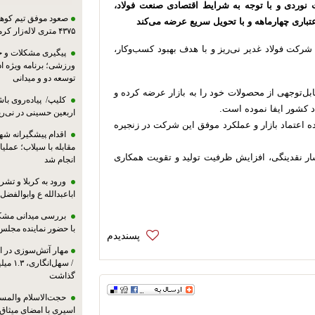
 نوردی و با توجه به شرایط اقتصادی صنعت فولاد،
صعود موفق تیم کوهنو
۴۳۷۵ متری لاله‌زار کرمان
رکت فولاد غدیر نی‌ریز و با هدف بهبود کسب‌وکار،
پیگیری مشکلات و حم
ورزشی؛ برنامه ویژه ا
توسعه دو و میدانی
بل‌توجهی از محصولات خود را به بازار عرضه کرده و
کلیپ/ پیاده‌روی باش
 کشور ایفا نموده است.
اربعین حسینی در نی‌ری
ه اعتماد بازار و عملکرد موفق این شرکت در زنجیره
اقدام پیشگیرانه شه
مقابله با سیلاب؛ عملی
 نقدینگی، افزایش ظرفیت تولید و تقویت همکاری
انجام شد
ورود به کربلا و ت
اباعبدالله ع وابوالفضل
بررسی میدانی مشکل
با حضور نماینده مجلس
مهار آتش‌سوزی در ان
/ سهل‌
گذاشت
حجت‌الاسلام والمس
اسیری با امضای میثاق‌