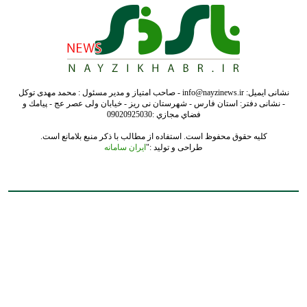
نشانی ایمیل: info@nayzinews.ir - صاحب امتیاز و مدیر مسئول : محمد مهدی توکل
- نشانی دفتر: استان فارس - شهرستان نی ریز - خیابان ولی عصر عج - پيامك و
فضاي مجازي :09020925030
کلیه حقوق محفوظ است. استفاده از مطالب با ذکر منبع بلامانع است.
طراحی و تولید :"
ایران سامانه