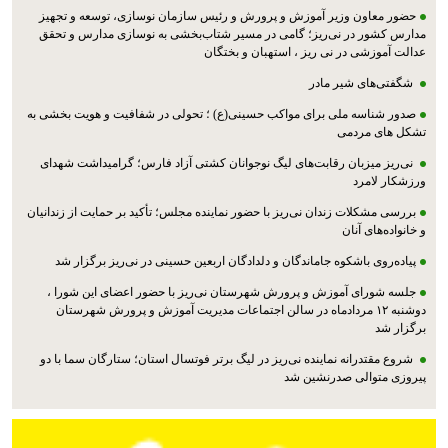
حضور معاون وزیر آموزش و پرورش و رئیس سازمان نوسازی، توسعه و تجهیز
مدارس کشور در نی‌ریز؛ گامی در مسیر شتاب‌بخشی به نوسازی مدارس و تحقق
عدالت آموزشی در نی ریز ، استهبان و بختگان
شگفتی‌های شیر مادر
صدور شناسه ملی برای مواکب حسینی(ع) ؛ تحولی در شفافیت و هویت بخشی به
تشکل های مردمی
نی‌ریز میزبان رقابت‌های لیگ نوجوانان کشتی آزاد فارس؛ گرامیداشت شهدای
ورزشکار لامرد
بررسی مشکلات زندان نی‌ریز با حضور نماینده مجلس؛ تأکید بر حمایت از زندانیان
و خانواده‌های آنان
پیاده‌روی باشکوه جاماندگان و دلدادگان اربعین حسینی در نی‌ریز برگزار شد
جلسه شورای آموزش و پرورش شهرستان نی‌ریز با حضور اعضای این شورا ،
دوشنبه ۱۲ مردادماه در سالن اجتماعات مدیریت آموزش و پرورش شهرستان
برگزار شد
شروع مقتدرانه نماینده نی‌ریز در لیگ برتر فوتسال استان؛ ستارگان سما با دو
پیروزی متوالی صدرنشین شد