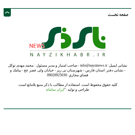
صفحه نخست
نشانی ایمیل: info@nayzinews.ir - صاحب امتیاز و مدیر مسئول : محمد مهدی توکل
- نشانی دفتر: استان فارس - شهرستان نی ریز - خیابان ولی عصر عج - پيامك و
فضاي مجازي :09020925030
کلیه حقوق محفوظ است. استفاده از مطالب با ذکر منبع بلامانع است.
طراحی و تولید :"
ایران سامانه