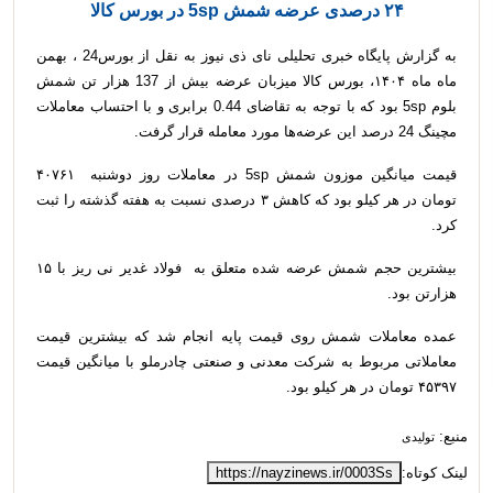
۲۴ درصدی عرضه شمش 5sp در بورس کالا
به گزارش پایگاه خبری تحلیلی نای ذی نیوز به نقل از
بورس24
، بهمن
ماه ماه ۱۴۰۴، بورس کالا میزبان عرضه بیش از 137 هزار تن شمش
بلوم 5sp بود که با توجه به تقاضای 0.44 برابری و با احتساب معاملات
مچینگ 24 درصد این عرضه‌ها مورد معامله قرار گرفت.
قیمت میانگین موزون شمش 5sp در معاملات روز دوشنبه ۴۰۷۶۱
تومان در هر کیلو بود که کاهش ۳ درصدی نسبت به هفته گذشته را ثبت
کرد.
بیشترین حجم شمش عرضه شده متعلق به فولاد غدیر نی ریز با ۱۵
هزارتن بود.
عمده معاملات شمش روی قیمت پایه انجام شد که بیشترین قیمت
معاملاتی مربوط به شرکت معدنی و صنعتی چادرملو با میانگین قیمت
۴۵۳۹۷ تومان در هر کیلو بود.
منبع:
تولیدی
لینک کوتاه:
https://nayzinews.ir/0003Ss