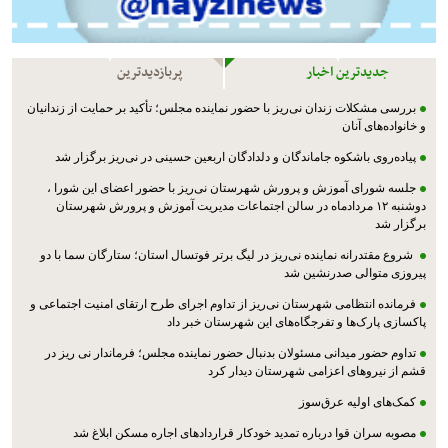
جدیدترین اخبار
پربازدیدترین
بررسی مشکلات زندان نی‌ریز با حضور نماینده مجلس؛ تأکید بر حمایت از زندانیان
و خانواده‌های آنان
پیاده‌روی باشکوه جاماندگان و دلدادگان اربعین حسینی در نی‌ریز برگزار شد
جلسه شورای آموزش و پرورش شهرستان نی‌ریز با حضور اعضای این شورا ،
دوشنبه ۱۲ مردادماه در سالن اجتماعات مدیریت آموزش و پرورش شهرستان
برگزار شد
شروع مقتدرانه نماینده نی‌ریز در لیگ برتر فوتسال استان؛ ستارگان سما با دو
پیروزی متوالی صدرنشین شد
فرمانده انتظامی شهرستان نی‌ریز از تداوم اجرای طرح ارتقای امنیت اجتماعی و
پاکسازی پارک‌ها و تفرجگاه‌های این شهرستان خبر داد
تداوم حضور میدانی مسئولان بدنبال حضور نماینده مجلس؛ فرماندار نی ریز در
قشم از نیروهای اعزامی شهرستان دیدار کرد
کمک‌های اولیه عرق‌سوز
مصوبه سران قوا درباره تمدید خودکار قراردادهای اجاره مسکن ابلاغ شد