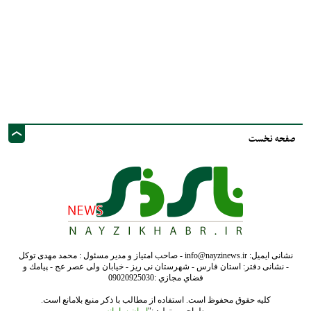
نشانی ایمیل: info@nayzinews.ir - صاحب امتیاز و مدیر مسئول : محمد مهدی توکل
- نشانی دفتر: استان فارس - شهرستان نی ریز - خیابان ولی عصر عج - پيامك و
فضاي مجازي :09020925030
کلیه حقوق محفوظ است. استفاده از مطالب با ذکر منبع بلامانع است.
طراحی و تولید :"
ایران سامانه