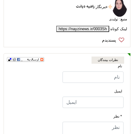
راضیه دیانت
خبرنگار
:
منبع:
تولیدی
لینک کوتاه:
https://nayzinews.ir/0003Sh
نظرات بینندگان
نام
ایمیل
* نظر