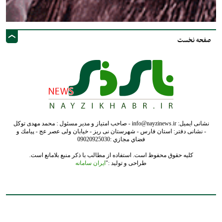
صفحه نخست
نشانی ایمیل: info@nayzinews.ir - صاحب امتیاز و مدیر مسئول : محمد مهدی توکل
- نشانی دفتر: استان فارس - شهرستان نی ریز - خیابان ولی عصر عج - پيامك و
فضاي مجازي :09020925030
کلیه حقوق محفوظ است. استفاده از مطالب با ذکر منبع بلامانع است.
طراحی و تولید :"
ایران سامانه