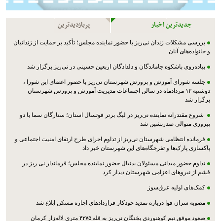
جدیدترین اخبار
پربازدیدترین
بررسی مشکلات زندان نی‌ریز با حضور نماینده مجلس؛ تأکید بر حمایت از زندانیان
و خانواده‌های آنان
پیاده‌روی باشکوه جاماندگان و دلدادگان اربعین حسینی در نی‌ریز برگزار شد
جلسه شورای آموزش و پرورش شهرستان نی‌ریز با حضور اعضای این شورا ،
دوشنبه ۱۲ مردادماه در سالن اجتماعات مدیریت آموزش و پرورش شهرستان
برگزار شد
شروع مقتدرانه نماینده نی‌ریز در لیگ برتر فوتسال استان؛ ستارگان سما با دو
پیروزی متوالی صدرنشین شد
فرمانده انتظامی شهرستان نی‌ریز از تداوم اجرای طرح ارتقای امنیت اجتماعی و
پاکسازی پارک‌ها و تفرجگاه‌های این شهرستان خبر داد
تداوم حضور میدانی مسئولان بدنبال حضور نماینده مجلس؛ فرماندار نی ریز در
قشم از نیروهای اعزامی شهرستان دیدار کرد
کمک‌های اولیه عرق‌سوز
مصوبه سران قوا درباره تمدید خودکار قراردادهای اجاره مسکن ابلاغ شد
صعود موفق تیم کوهنوردی بختگان نی‌ریز به قله ۴۳۷۵ متری لاله‌زار کرمان