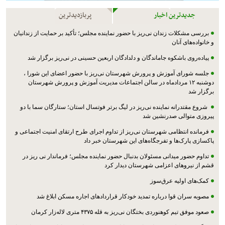
جدیدترین اخبار
پربازدیدترین
بررسی مشکلات زندان نی‌ریز با حضور نماینده مجلس؛ تأکید بر حمایت از زندانیان
و خانواده‌های آنان
پیاده‌روی باشکوه جاماندگان و دلدادگان اربعین حسینی در نی‌ریز برگزار شد
جلسه شورای آموزش و پرورش شهرستان نی‌ریز با حضور اعضای این شورا ،
دوشنبه ۱۲ مردادماه در سالن اجتماعات مدیریت آموزش و پرورش شهرستان
برگزار شد
شروع مقتدرانه نماینده نی‌ریز در لیگ برتر فوتسال استان؛ ستارگان سما با دو
پیروزی متوالی صدرنشین شد
فرمانده انتظامی شهرستان نی‌ریز از تداوم اجرای طرح ارتقای امنیت اجتماعی و
پاکسازی پارک‌ها و تفرجگاه‌های این شهرستان خبر داد
تداوم حضور میدانی مسئولان بدنبال حضور نماینده مجلس؛ فرماندار نی ریز در
قشم از نیروهای اعزامی شهرستان دیدار کرد
کمک‌های اولیه عرق‌سوز
مصوبه سران قوا درباره تمدید خودکار قراردادهای اجاره مسکن ابلاغ شد
صعود موفق تیم کوهنوردی بختگان نی‌ریز به قله ۴۳۷۵ متری لاله‌زار کرمان