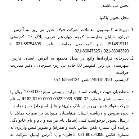
بخش می باشند.
محل تحویل پاکت­ها:
دبیرخانه کمیسیون معاملات شرکت فولاد غدیر نی ­ریز به آدرس :
تهران، خیابان بخارست، کوچه چهاردهم غربی، پلاک 17. کدپستی
1514819711 دبیر کمیسیون معاملات تلفن 88754305-021 /
86043390-021 / 86047525-021
دبیرخانه قراردادها واقع در محل مجتمع به آدرس :استان فارس،
شهرستان ني ­ريز، كيلومتر 50 جاده ني ريز- سيرجان ، دفتر مدیریت
حراست
کدپستی: 7491617831 تلفن: 53854124-071
متقاضیان جهت دريافت اسناد مزایده بایستی مبلغ 1.000.000 ریال را
به حساب شبای شماره 07 3060 2939 0022 0000 0170 82 IR به نام
شرکت فولاد غدیر نی ریز در بانک ملی(غير قابل استرداد) واریز نمایند.
نحوه فروش و دریافت اسناد: متقاضیان می­توانند در صورت تمایل با
ارسال تصویر درخواست کتبی (شامل نام مزایده و نام و نام خانوادگی
مزایده­ گر، شماره تلفن تماس ثابت و همراه) و تصویر فیش واریزی به
شماره فکس 88754305-021 داخلی6 و یا آدرس ایمیل شرکت به