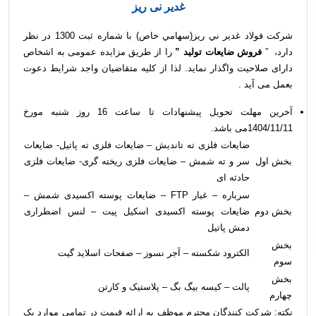
غدیر نی ریز
شركت فولاد غدير ني ­ريز(سهامي خاص) با شماره ثبت 1300 در نظر
دارد، ”
فروش ضایعات تولید
”
را از طریق مزایده عمومی به اشخاص
دارای صلاحیت واگذار نماید. لذا از كليه متقاضیان واجد شرایط دعوت
بعمل می ­آید .
آخرین مهلت تحويل پيشنهادات تا ساعت 16 روز شنبه مورخ
1404/11/11می باشد.
ضایعات فلزی ته تاندیش – ضایعات فلزی ته پاتیل- ضایعات
بخش اول
سر و ته شمش – ضایعات فلزی ریخته گری- ضایعات فلزی
حادثه ای
سرباره – غبار FTP – ضایعات پوسته اکسیدی شمش –
بخش دوم
ضایعات پوسته اکسیدی اسکیل پیت – لنس اضطراری
دمش پاتیل
بخش
الکترود شکسته – آجر نسوز – صفحات اسلاید گیت
سوم
بخش
پالت – کیسه بیگ بگ – پلاستیک و کارتن
چهارم
نکته: شرکت کنندگان محترم موظف به ارائه قیمت در تمامی موارد یک