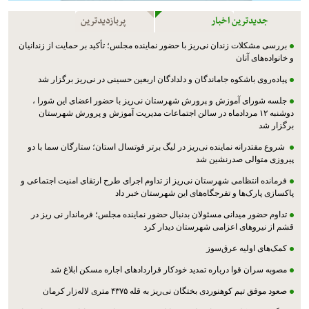
جدیدترین اخبار
پربازدیدترین
بررسی مشکلات زندان نی‌ریز با حضور نماینده مجلس؛ تأکید بر حمایت از زندانیان
و خانواده‌های آنان
پیاده‌روی باشکوه جاماندگان و دلدادگان اربعین حسینی در نی‌ریز برگزار شد
جلسه شورای آموزش و پرورش شهرستان نی‌ریز با حضور اعضای این شورا ،
دوشنبه ۱۲ مردادماه در سالن اجتماعات مدیریت آموزش و پرورش شهرستان
برگزار شد
شروع مقتدرانه نماینده نی‌ریز در لیگ برتر فوتسال استان؛ ستارگان سما با دو
پیروزی متوالی صدرنشین شد
فرمانده انتظامی شهرستان نی‌ریز از تداوم اجرای طرح ارتقای امنیت اجتماعی و
پاکسازی پارک‌ها و تفرجگاه‌های این شهرستان خبر داد
تداوم حضور میدانی مسئولان بدنبال حضور نماینده مجلس؛ فرماندار نی ریز در
قشم از نیروهای اعزامی شهرستان دیدار کرد
کمک‌های اولیه عرق‌سوز
مصوبه سران قوا درباره تمدید خودکار قراردادهای اجاره مسکن ابلاغ شد
صعود موفق تیم کوهنوردی بختگان نی‌ریز به قله ۴۳۷۵ متری لاله‌زار کرمان