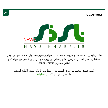
صفحه نخست
نشانی ایمیل: info@nayzinews.ir - صاحب امتیاز و مدیر مسئول : محمد مهدی توکل
- نشانی دفتر: استان فارس - شهرستان نی ریز - خیابان ولی عصر عج - پيامك و
فضاي مجازي :09020925030
کلیه حقوق محفوظ است. استفاده از مطالب با ذکر منبع بلامانع است.
طراحی و تولید :"
ایران سامانه