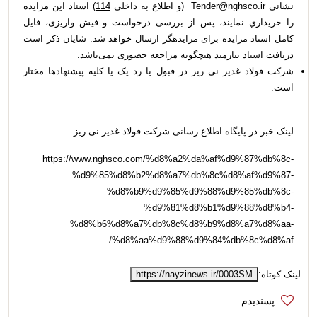
نشانی Tender@nghsco.ir (و اطلاع به داخلی
114
) اسناد این مزایده
را خریداري نمایند، پس از بررسی درخواست و فیش واریزی، فایل
کامل اسناد مزایده برای مزایده­گر ارسال خواهد شد. شایان ذکر است
دریافت اسناد نیازمند هیچگونه مراجعه حضوری نمی‌باشد.
شركت فولاد غدير ني ­ريز در قبول یا رد یک یا کلیه پیشنهادها مختار
است.
لینک خبر در پایگاه اطلاع رسانی شرکت فولاد غدیر نی ریز
https://www.nghsco.com/%d8%a2%da%af%d9%87%db%8c-
%d9%85%d8%b2%d8%a7%db%8c%d8%af%d9%87-
%d8%b9%d9%85%d9%88%d9%85%db%8c-
%d9%81%d8%b1%d9%88%d8%b4-
%d8%b6%d8%a7%db%8c%d8%b9%d8%a7%d8%aa-
%d8%aa%d9%88%d9%84%db%8c%d8%af/
لینک کوتاه:
https://nayzinews.ir/0003SM