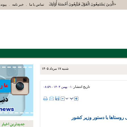
«الَّذِينَ يَسْتَمِعُونَ الْقَوْلَ فَيَتَّبِعُونَ أَحْسَنَهُ أُوْلَئِكَ الَّذِينَ هَدَاهُمُ اللَّهُ و
.
.
تماس با ما
خبر نامه
پیوند 
شنبه ۱۷ مرداد ۱۴۰۵
 و تجهیز مدارس کشور در
آموزشی در نی ریز ، استهبان
تاریخ انتشار:
۰۱ بهمن ۱۴۰۴ - ۰۸:۵۹
ی روستاها با دستور وزیر کشور
جدیدترین اخبار