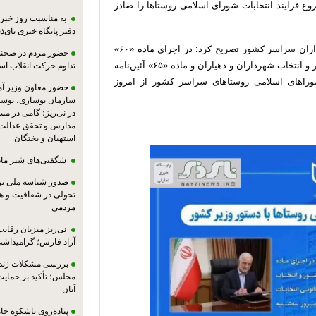
فرایند انتخابات شورای اسلامی روستاها را صادر
به مناسبت روز خبرنگ
دفتر پایگاه خبری نای‌ذی
دکتر مومنی وزیر کشور با صدور دستوری خطاب به بخشداران سراسر کشور تصریح کرد: در اجرای ماده «۶۰»
حضور مردم در صحنه،
قانون تشکیلات، وظایف و انتخابات شوراهای اسلامی کشور و انتخاب شهرداران و دهیاران و ماده «۶۵» آئین‌نامه
تداوم حرکت انقلاب ا
شوراهای اسلامی روستاهای سراسر کشور از امروز
حضور معاون وزیر آ
سازمان نوسازی، توسع
در نی‌ریز؛ گامی در م
مدارس و تحقق عدالت 
استهبان و بختگان
شگفتی‌های شیر ماد
صدور شناسه ملی بر
تحولی در شفافیت و ه
مردمی
نی‌ریز میزبان رقاب
آزاد فارس؛ گرامیداش
بررسی مشکلات زندان
مجلس؛ تأکید بر حمایت ا
آنان
پیاده‌روی باشکوه جام