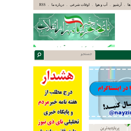
َأُوْلَئِكَ هُمْ أُوْلُوا الْأَلْبَابِ» عاقلان هدایت یافته،حرفها را میشنوند و سپس بهترین را انتخاب میکنند(س
.
.
.
.
.
ها
آرشیو
آب و هوا
اوقات شرعی
درباره ما
RSS
پربازدیدترین