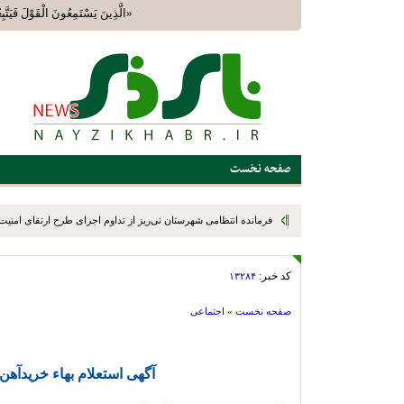
«الَّذِينَ يَسْتَمِعُونَ الْقَوْلَ فَي
صفحه نخست
فرمانده انتظامی شهرستان نی‌ریز از تداوم اجرای طرح ارتقای امنیت 
تفرجگاه‌های این شهرستان خبر داد
کد خبر:
۱۳۲۸۴
صفحه نخست
»
اجتماعی
آگهی استعلام بهاء خریدآهن