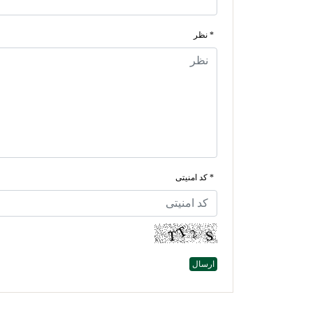
* نظر
* کد امنیتی