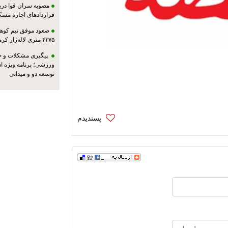
مصوبه سران قوا دربا
قراردادهای اجاره مسک
صعود موفق تیم کوهنو
۴۳۷۵ متری لاله‌زار کرمان
پیگیری مشکلات و حم
ورزشی؛ برنامه ویژه ا
توسعه دو و میدانی