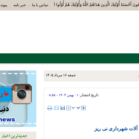
َتَّبِعُونَ أَحْسَنَهُ أُوْلَئِكَ الَّذِينَ هَدَاهُمُ اللَّهُ وَأُوْلَئِكَ هُمْ أُوْلُوا الْأَلْبَابِ» عاقل
.
.
تماس با ما
خبر نامه
پیوند 
جمعه ۱۶ مرداد ۱۴۰۵
اجتماعی و پاکسازی پارک‌ها و
تاریخ انتشار:
۰۱ بهمن ۱۴۰۴ - ۰۸:۵۸
 آلات شهرداری نی ریز
جدیدترین اخبار