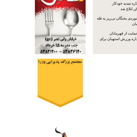
ره تمدید خودکار
ن ابلاغ شد
ردی بختگان نی‌ریز به قله
ایت از قهرمانان
داره ورزش استهبان برای