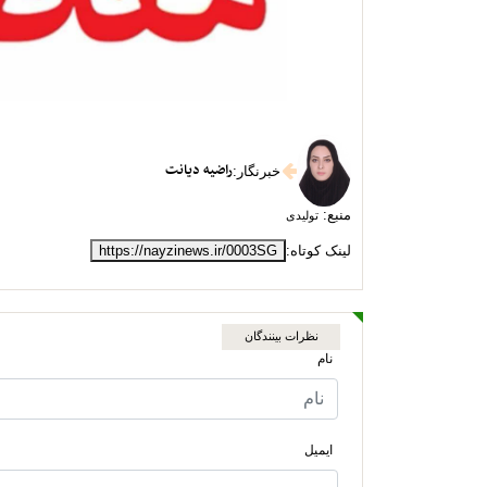
راضیه دیانت
خبرنگار
:
منبع:
تولیدی
لینک کوتاه:
https://nayzinews.ir/0003SG
نظرات بینندگان
نام
ایمیل