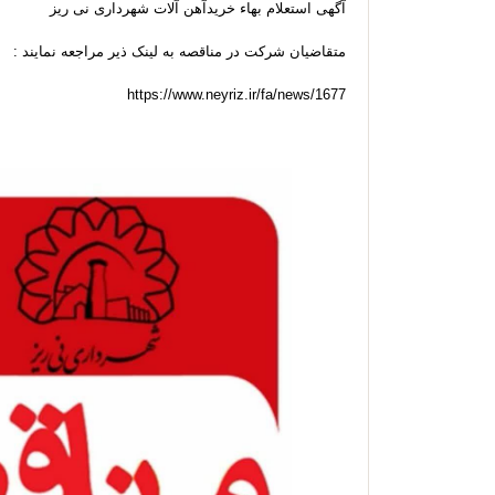
آگهی استعلام بهاء خریدآهن آلات شهرداری نی ریز
متقاضیان شرکت در مناقصه به لینک ذیر مراجعه نمایند :
https://www.neyriz.ir/fa/news/1677