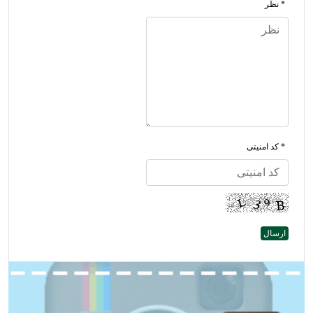
* نظر
* کد امنیتی