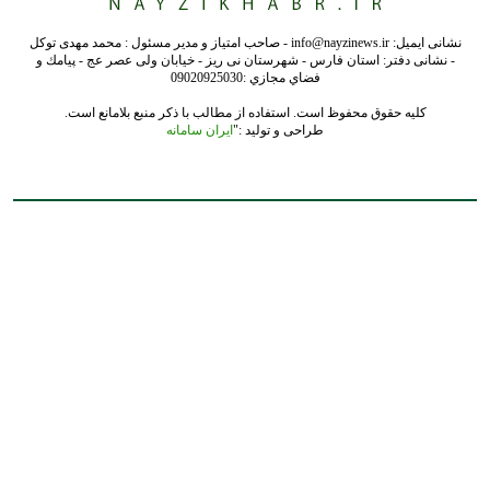
نشانی ایمیل: info@nayzinews.ir - صاحب امتیاز و مدیر مسئول : محمد مهدی توکل
- نشانی دفتر: استان فارس - شهرستان نی ریز - خیابان ولی عصر عج - پيامك و
فضاي مجازي :09020925030
کلیه حقوق محفوظ است. استفاده از مطالب با ذکر منبع بلامانع است.
طراحی و تولید :"
ایران سامانه