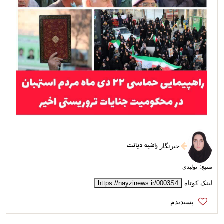
راضیه دیانت
خبرنگار
:
منبع:
تولیدی
لینک کوتاه:
https://nayzinews.ir/0003S4