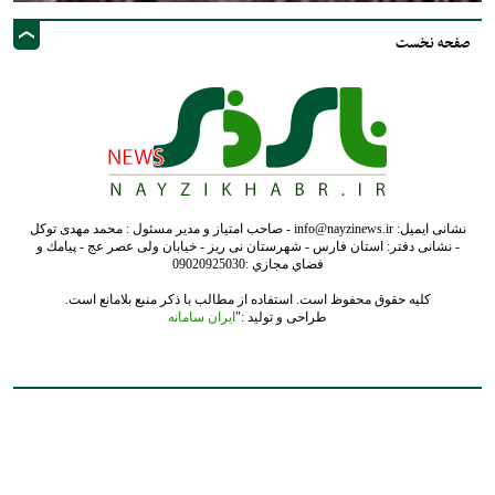
صفحه نخست
نشانی ایمیل: info@nayzinews.ir - صاحب امتیاز و مدیر مسئول : محمد مهدی توکل
- نشانی دفتر: استان فارس - شهرستان نی ریز - خیابان ولی عصر عج - پيامك و
فضاي مجازي :09020925030
کلیه حقوق محفوظ است. استفاده از مطالب با ذکر منبع بلامانع است.
طراحی و تولید :"
ایران سامانه