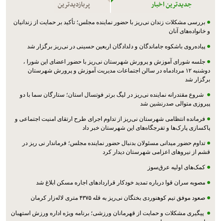
جدیدترین اخبار
پربازدیدترین
بررسی مشکلات زندان نی‌ریز با حضور نماینده مجلس؛ تأکید بر حمایت از زندانیان
و خانواده‌های آنان
پیاده‌روی باشکوه جاماندگان و دلدادگان اربعین حسینی در نی‌ریز برگزار شد
جلسه شورای آموزش و پرورش شهرستان نی‌ریز با حضور اعضای این شورا ،
دوشنبه ۱۲ مردادماه در سالن اجتماعات مدیریت آموزش و پرورش شهرستان
برگزار شد
شروع مقتدرانه نماینده نی‌ریز در لیگ برتر فوتسال استان؛ ستارگان سما با دو
پیروزی متوالی صدرنشین شد
فرمانده انتظامی شهرستان نی‌ریز از تداوم اجرای طرح ارتقای امنیت اجتماعی و
پاکسازی پارک‌ها و تفرجگاه‌های این شهرستان خبر داد
تداوم حضور میدانی مسئولان بدنبال حضور نماینده مجلس؛ فرماندار نی ریز در
قشم از نیروهای اعزامی شهرستان دیدار کرد
کمک‌های اولیه عرق‌سوز
مصوبه سران قوا درباره تمدید خودکار قراردادهای اجاره مسکن ابلاغ شد
صعود موفق تیم کوهنوردی بختگان نی‌ریز به قله ۴۳۷۵ متری لاله‌زار کرمان
پیگیری مشکلات و حمایت از قهرمانان ورزشی؛ برنامه ویژه اداره ورزش استهبان