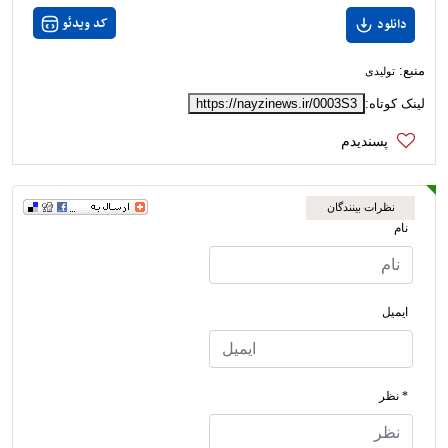
کد ویدئو
دانلود
منبع:
تولیدی
لینک کوتاه:
https://nayzinews.ir/0003S3
نظرات بینندگان
نام
ایمیل
* نظر