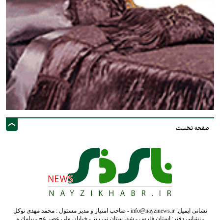
صفحه نخست
نشانی ایمیل: info@nayzinews.ir - صاحب امتیاز و مدیر مسئول : محمد مهدی توکل
- نشانی دفتر: استان فارس - شهرستان نی ریز - خیابان ولی عصر عج - پيامك و