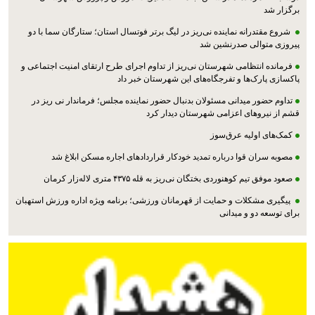
برگزار شد
شروع مقتدرانه نماینده نی‌ریز در لیگ برتر فوتسال استان؛ ستارگان سما با دو
پیروزی متوالی صدرنشین شد
فرمانده انتظامی شهرستان نی‌ریز از تداوم اجرای طرح ارتقای امنیت اجتماعی و
پاکسازی پارک‌ها و تفرجگاه‌های این شهرستان خبر داد
تداوم حضور میدانی مسئولان بدنبال حضور نماینده مجلس؛ فرماندار نی ریز در
قشم از نیروهای اعزامی شهرستان دیدار کرد
کمک‌های اولیه عرق‌سوز
مصوبه سران قوا درباره تمدید خودکار قراردادهای اجاره مسکن ابلاغ شد
صعود موفق تیم کوهنوردی بختگان نی‌ریز به قله ۴۳۷۵ متری لاله‌زار کرمان
پیگیری مشکلات و حمایت از قهرمانان ورزشی؛ برنامه ویژه اداره ورزش استهبان
برای توسعه دو و میدانی