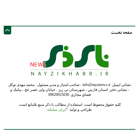
نشانی ایمیل: info@nayzinews.ir - صاحب امتیاز و مدیر مسئول : محمد مهدی توکل
- نشانی دفتر: استان فارس - شهرستان نی ریز - خیابان ولی عصر عج - پيامك و
فضاي مجازي :09020925030
کلیه حقوق محفوظ است. استفاده از مطالب با ذکر منبع بلامانع است.
طراحی و تولید :"
ایران سامانه