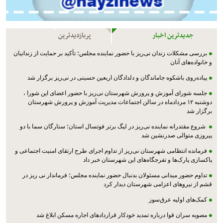
جدیدترین اخبار
پربازدیدترین
بررسی مشکلات زندان نی‌ریز با حضور نماینده مجلس؛ تأکید بر حمایت از زندانیان
و خانواده‌های آنان
پیاده‌روی باشکوه جاماندگان و دلدادگان اربعین حسینی در نی‌ریز برگزار شد
جلسه شورای آموزش و پرورش شهرستان نی‌ریز با حضور اعضای این شورا ،
دوشنبه ۱۲ مردادماه در سالن اجتماعات مدیریت آموزش و پرورش شهرستان
برگزار شد
شروع مقتدرانه نماینده نی‌ریز در لیگ برتر فوتسال استان؛ ستارگان سما با دو
پیروزی متوالی صدرنشین شد
فرمانده انتظامی شهرستان نی‌ریز از تداوم اجرای طرح ارتقای امنیت اجتماعی و
پاکسازی پارک‌ها و تفرجگاه‌های این شهرستان خبر داد
تداوم حضور میدانی مسئولان بدنبال حضور نماینده مجلس؛ فرماندار نی ریز در
قشم از نیروهای اعزامی شهرستان دیدار کرد
کمک‌های اولیه عرق‌سوز
مصوبه سران قوا درباره تمدید خودکار قراردادهای اجاره مسکن ابلاغ شد