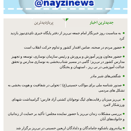
جدیدترین اخبار
پربازدیدترین
به مناسبت روز خبرنگار امام جمعه نی‌ریز از دفتر پایگاه خبری نای‌ذی‌نیوز بازدید
کرد
حضور مردم در صحنه، ضامن اقتدار کشور و تداوم حرکت انقلاب است
حضور معاون وزیر آموزش و پرورش و رئیس سازمان نوسازی، توسعه و تجهیز
مدارس کشور در نی‌ریز؛ گامی در مسیر شتاب‌بخشی به نوسازی مدارس و تحقق
عدالت آموزشی در نی ریز ، استهبان و بختگان
شگفتی‌های شیر مادر
صدور شناسه ملی برای مواکب حسینی(ع) ؛ تحولی در شفافیت و هویت بخشی به
تشکل های مردمی
نی‌ریز میزبان رقابت‌های لیگ نوجوانان کشتی آزاد فارس؛ گرامیداشت شهدای
ورزشکار لامرد
بررسی مشکلات زندان نی‌ریز با حضور نماینده مجلس؛ تأکید بر حمایت از زندانیان
و خانواده‌های آنان
پیاده‌روی باشکوه جاماندگان و دلدادگان اربعین حسینی در نی‌ریز برگزار شد