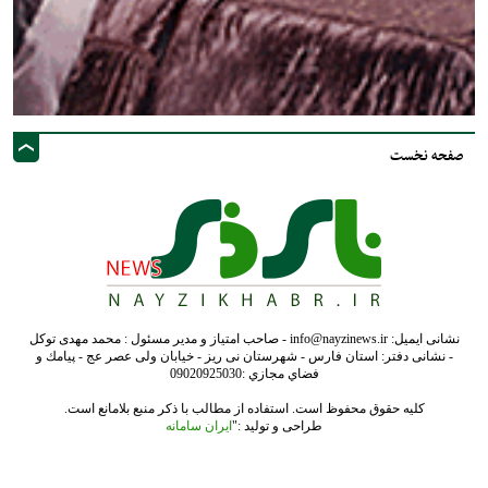
صفحه نخست
نشانی ایمیل: info@nayzinews.ir - صاحب امتیاز و مدیر مسئول : محمد مهدی توکل
- نشانی دفتر: استان فارس - شهرستان نی ریز - خیابان ولی عصر عج - پيامك و
فضاي مجازي :09020925030
کلیه حقوق محفوظ است. استفاده از مطالب با ذکر منبع بلامانع است.
طراحی و تولید :"
ایران سامانه