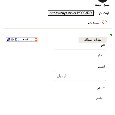
منبع:
تولیدی
لینک کوتاه:
https://nayzinews.ir/0003RD
نظرات بینندگان
نام
ایمیل
* نظر