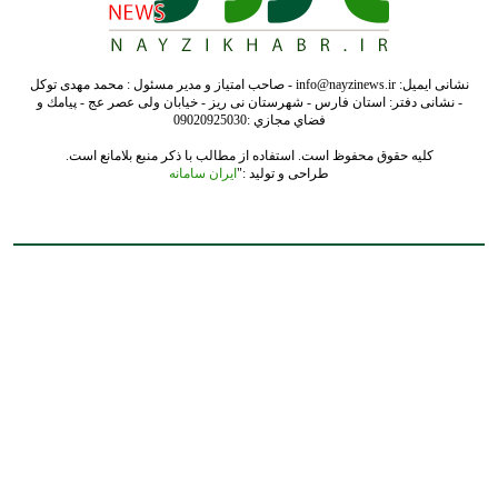
نشانی ایمیل: info@nayzinews.ir - صاحب امتیاز و مدیر مسئول : محمد مهدی توکل
- نشانی دفتر: استان فارس - شهرستان نی ریز - خیابان ولی عصر عج - پيامك و
فضاي مجازي :09020925030
کلیه حقوق محفوظ است. استفاده از مطالب با ذکر منبع بلامانع است.
طراحی و تولید :"
ایران سامانه