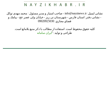
نشانی ایمیل: info@nayzinews.ir - صاحب امتیاز و مدیر مسئول : محمد مهدی توکل
- نشانی دفتر: استان فارس - شهرستان نی ریز - خیابان ولی عصر عج - پيامك و
فضاي مجازي :09020925030
کلیه حقوق محفوظ است. استفاده از مطالب با ذکر منبع بلامانع است.
طراحی و تولید :"
ایران سامانه