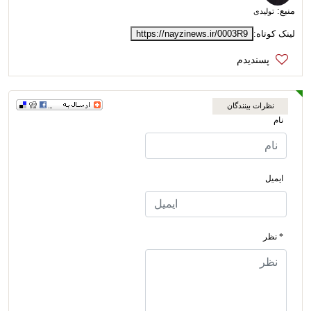
منبع:
تولیدی
لینک کوتاه:
https://nayzinews.ir/0003R9
نظرات بینندگان
نام
ایمیل
* نظر