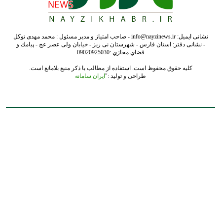
نشانی ایمیل: info@nayzinews.ir - صاحب امتیاز و مدیر مسئول : محمد مهدی توکل
- نشانی دفتر: استان فارس - شهرستان نی ریز - خیابان ولی عصر عج - پيامك و
فضاي مجازي :09020925030
کلیه حقوق محفوظ است. استفاده از مطالب با ذکر منبع بلامانع است.
طراحی و تولید :"
ایران سامانه