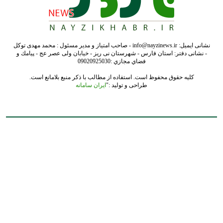
نشانی ایمیل: info@nayzinews.ir - صاحب امتیاز و مدیر مسئول : محمد مهدی توکل
- نشانی دفتر: استان فارس - شهرستان نی ریز - خیابان ولی عصر عج - پيامك و
فضاي مجازي :09020925030
کلیه حقوق محفوظ است. استفاده از مطالب با ذکر منبع بلامانع است.
طراحی و تولید :"
ایران سامانه