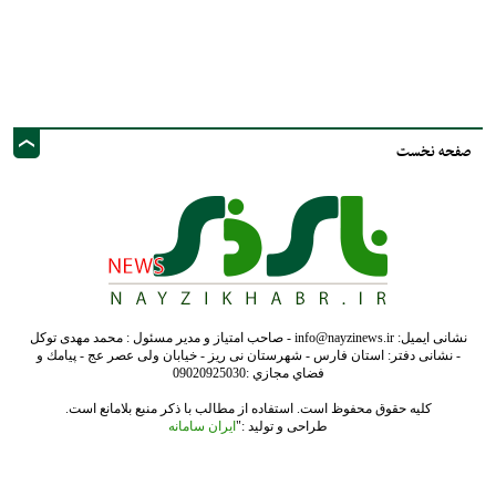
صفحه نخست
نشانی ایمیل: info@nayzinews.ir - صاحب امتیاز و مدیر مسئول : محمد مهدی توکل
- نشانی دفتر: استان فارس - شهرستان نی ریز - خیابان ولی عصر عج - پيامك و
فضاي مجازي :09020925030
کلیه حقوق محفوظ است. استفاده از مطالب با ذکر منبع بلامانع است.
طراحی و تولید :"
ایران سامانه