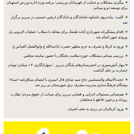
پیگیری مشکلات و حمایت از قهرمانان ورزشی؛ برنامه ویژه اداره ورزش استهبان
برای توسعه دو و میدانی
کلیپ/ پیاده‌روی باشکوه جاماندگان و دلدادگان اربعین حسینی در نی‌ریز برگزار
شد
اقدام پیشگیرانه شهرداری آباده طشک برای مقابله با سیلاب؛ عملیات لایروبی پل
ورودی شهر انجام شد
ورود به کربلا و تشرف به حرم مطهر حضرت اباعبدالله ع وابوالفضل العباس ع
بررسی میدانی مشکلات حوزه سلامت بختگان با حضور نماینده مجلس
مهار آتش‌سوزی در انجیرستان‌های پلنگان نی‌ریز / سهل‌انگاری، ۱.۳ میلیارد تومان
خسارت بر جای گذاشت
حجت‌الاسلام والمسلمین حاج سید صادق فال اسیری با امضای میثاق‌نامه «سبا»؛
پیشگام فرهنگ‌سازی مدیریت مصرف برق شهرستان نی ریز شد
هم‌صدایی مسئولان اجرایی و قضایی نی‌ریز برای صیانت از حقوق مردم؛ نظارت
روزانه و برخورد قاطع با متخلفان
ورود کربلاییان نی ریزی به نجف اشرف