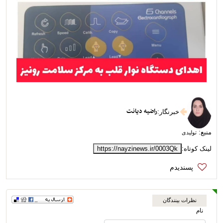
راضیه دیانت
خبرنگار
:
منبع:
تولیدی
لینک کوتاه:
https://nayzinews.ir/0003Qk
نظرات بینندگان
نام