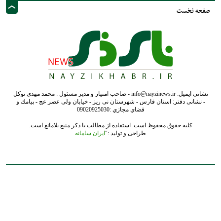
صفحه نخست
نشانی ایمیل: info@nayzinews.ir - صاحب امتیاز و مدیر مسئول : محمد مهدی توکل
- نشانی دفتر: استان فارس - شهرستان نی ریز - خیابان ولی عصر عج - پيامك و
فضاي مجازي :09020925030
کلیه حقوق محفوظ است. استفاده از مطالب با ذکر منبع بلامانع است.
طراحی و تولید :"
ایران سامانه