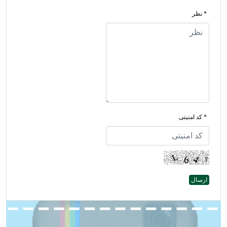
* نظر
* کد امنیتی