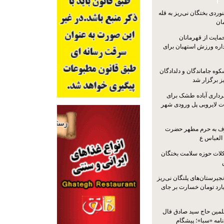
ردی بختگان نی‌ریز به قله
ایت از قهرمانان
داره ورزش استهبان برای
کوه جاماندگان و دلدادگان
ز برگزار شد
رداری آباده طشک برای
ات لایروبی پل ورودی شهر
شرف به حرم مطهر حضرت
 العباس ع
ات حوزه سلامت بختگان
جیرستان‌های پلنگان نی‌ریز
انگاری، ۱.۳ میلیارد تومان خسارت بر جای
لمین حاج سید صادق فال
نامه «سبا»؛ پیشگام