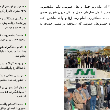
به گزارش روابط عمومی شهرداری نی ریز همزمان با ۲۶ آذر ماه روز حمل و نقل عمومی، دکتر شاهسونی
صعود موفق تیم کوهنو
۴۳۷۵ متری لاله‌زار کرمان
 مدیر عامل سازمان حمل و نقل درون شهری ضمن
ایانه مسافربری امام رضا (ع) و واحد ماشین آلات
پیگیری مشکلات و حم
ورزشی؛ برنامه ویژه ا
ه حمل‌ونقل عمومی که بی‌وقفه در مسیر خدمت به
توسعه دو و میدانی
کلیپ/ پیاده‌روی باش
اربعین حسینی در نی‌ری
اقدام پیشگیرانه شه
مقابله با سیلاب؛ عملی
انجام شد
ورود به کربلا و ت
اباعبدالله ع وابوالفضل
بررسی میدانی مشکل
با حضور نماینده مجلس
مهار آتش‌سوزی در ان
/ سهل‌
گذاشت
حجت‌الاسلام والمس
اسیری با امضای میثاق‌