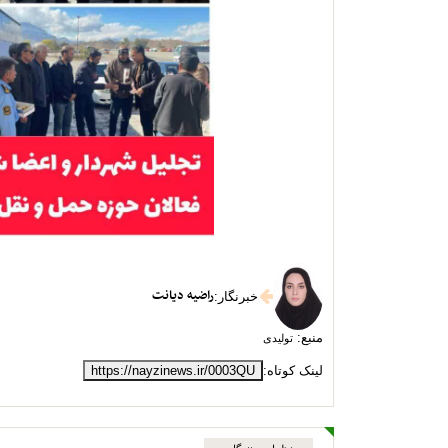
راضیه دیانت
خبرنگار
:
منبع:
تولیدی
لینک کوتاه:
https://nayzinews.ir/0003QU