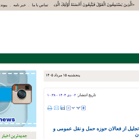
«الَّذِينَ يَسْتَمِعُونَ الْقَوْلَ فَيَتَّبِعُونَ أَحْسَنَهُ أُوْلَئِكَ الَّذِينَ هَدَاهُمُ اللَّهُ وَأُوْل
.
.
تماس با ما
خبر نامه
پیوند 
پنجشنبه ۱۵ مرداد ۱۴۰۵
 لایروبی پل ورودی شهر انجام
تاریخ انتشار:
۰۲ دی ۱۴۰۴ - ۱۰:۳۸
لیل از فعالان حوزه حمل و نقل عمومی و
ان
جدیدترین اخبار