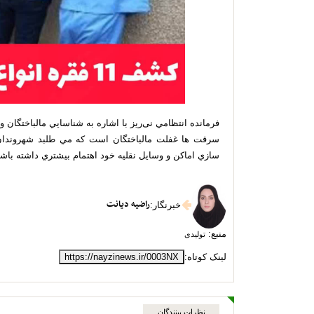
فرمانده انتظامي نی‌ریز با اشاره به شناسايي مالباختگان 
سرقت ها غفلت مالباختگان است که مي طلبد شهروندا
سازي اماکن و وسايل نقليه خود اهتمام بيشتري داشته باشن
راضیه دیانت
خبرنگار
:
منبع:
تولیدی
لینک کوتاه:
https://nayzinews.ir/0003NX
نظرات بینندگان