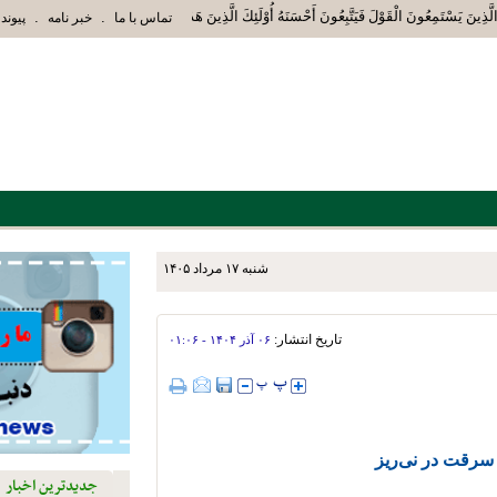
ذِينَ يَسْتَمِعُونَ الْقَوْلَ فَيَتَّبِعُونَ أَحْسَنَهُ أُوْلَئِكَ الَّذِينَ هَدَاهُمُ اللَّهُ وَأُوْلَئِكَ
.
.
تماس با ما
خبر نامه
پیوند 
شنبه ۱۷ مرداد ۱۴۰۵
ما با دو پیروزی متوالی
تاریخ انتشار:
۰۶ آذر ۱۴۰۴ - ۰۱:۰۶
جدیدترین اخبار