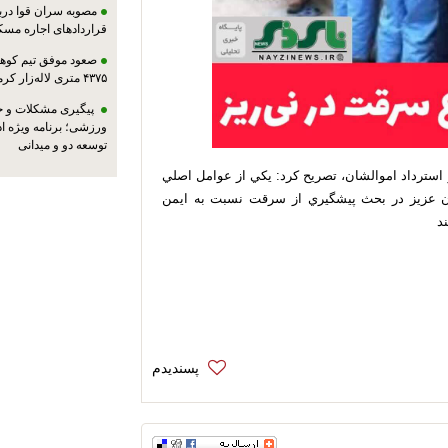
مصوبه سران قوا دربا
قراردادهای اجاره مسک
صعود موفق تیم کوهنو
۴۳۷۵ متری لاله‌زار کرمان
پیگیری مشکلات و حم
ورزشی؛ برنامه ویژه ا
توسعه دو و میدانی
و استرداد اموالشان، تصريح کرد: يکي از عوامل اصلي
ن عزيز در بحث پيشگيري از سرقت نسبت به ايمن
د