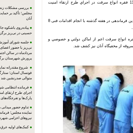
فرمانده انتظامي نی‌ریز از دستگیری 8 سارق و کشف 11 فقره انواع سرقت در اجراي طرح ارتقاء امنيت
بررسی مشکلات زندان
مجلس؛ تأکید بر حمایت ا
آنان
سرهنگ عظیم اله کرمی اظهار داشت: ماموران انتظامي این فرماندهی در هفته گذشته با انجام اقدامات فنی 8
پیاده‌روی باشکوه جام
حسینی در نی‌ریز برگز
زود: با اقدامات تخصصی پلیسی، سارقان به 11 فقره انواع سرقت اعم از اماکن دولتي و خصوصي و
جلسه شورای آموزش
روقه از مخفيگاه آنان نیز کشف شد.
مردادماه در سالن اجت
پرورش شهرستان برگز
شروع مقتدرانه نمایند
فوتسال استان؛ ستارگا
متوالی صدرنشین شد
فرمانده انتظامی شهر
اجرای طرح ارتقای امن
پارک‌ها و تفرجگاه‌های
تداوم حضور میدانی 
نماینده مجلس؛ فرماندا
نیروهای اعزامی شهرست
کمک‌های اولیه عرق‌