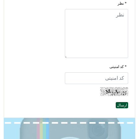
* نظر
* کد امنیتی