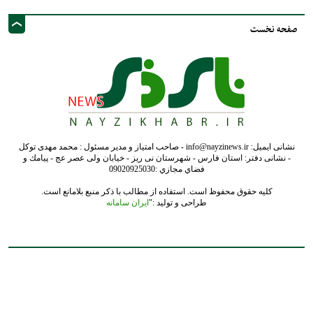
صفحه نخست
نشانی ایمیل: info@nayzinews.ir - صاحب امتیاز و مدیر مسئول : محمد مهدی توکل
- نشانی دفتر: استان فارس - شهرستان نی ریز - خیابان ولی عصر عج - پيامك و
فضاي مجازي :09020925030
کلیه حقوق محفوظ است. استفاده از مطالب با ذکر منبع بلامانع است.
طراحی و تولید :"
ایران سامانه