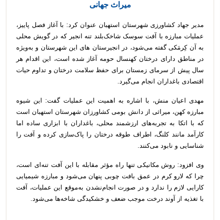
میراث جهانی
مدیر جهاد کشاورزی شهرستان استهبان عنوان کرد: با آغاز فصل پاییز،
عملیات مبارزه با آفت سوسک شاخک‌بلند تنه انجیر که در گویش محلی
به آن کِرمَکی گفته می‌شود، در انجیرستان های این شهرستان و به‌ویژه
در مناطق دارای درختان کهنسال حومه آغاز شده است، این اقدام هر
سال پیش از سرمای زمستان برای حفظ سلامت درختان و تداوم حیات
اقتصادی باغداران انجام می‌گیرد.
مهدی اعیان منش، با اشاره به اهمیت این عملیات گفت: این شیوه
مبارزه کهن، میراثی از دانش بومی کشاورزان شهرستان استهبان است
که با اتکا به تجربه‌های ارزشمند محلی، باغداران با ابزاری ساده اما
کارآمد مانند کلنگ، اطراف طوقه درختان را پاک‌سازی کرده و آفت را
شناسایی و نابود می‌کنند.
وی افزود: روش مکانیکی تنها راه مؤثر مقابله با این آفت تنه‌ای است،
چرا که لارو کرم در عمق بافت چوبی پنهان می‌شود و مبارزه شیمیایی
کارایی لازم را ندارد و در صورت انجام‌نشدن به‌موقع این عملیات، آفت
با تغذیه از آوند درخت موجب ضعف و خشکیدگی شاخه‌ها می‌شود.