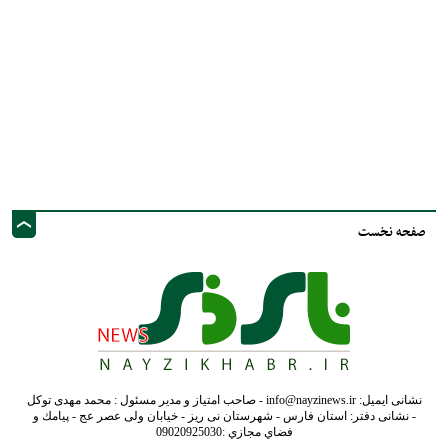
صفحه نخست
نشانی ایمیل: info@nayzinews.ir - صاحب امتیاز و مدیر مسئول : محمد مهدی توکل
- نشانی دفتر: استان فارس - شهرستان نی ریز - خیابان ولی عصر عج - پيامك و
فضاي مجازي :09020925030
کلیه حقوق محفوظ است. استفاده از مطالب با ذکر منبع بلامانع است.
طراحی و تولید :"
ایران سامانه