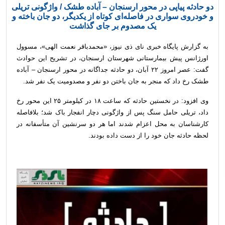
دو حادثه پیاپی در محور ارسنجان – آباده طشک / واژگونی تریلی
و خودروی سواری در فاصله‌ای کوتاه از یکدیگر، دو جان‌ باخته و
یک مصدوم بر جای گذاشت
به گزارش پایگاه خبری نای ذی نیوز، «محمدباقر نعمت‌ الهی»، مسوول
اورژانس پیش‌ بیمارستانی شهرستان ارسنجان، در تشریح این حوادث
گفت: عصر امروز ۲۲ آبان، دو حادثه جداگانه در محور ارسنجان – آباده
طشک رخ داد که منجر به جان‌ باختن دو نفر و مصدومیت یک نفر شد.
وی افزود: در نخستین حادثه که ساعت ۱۸ در کیلومتر ۲۵ این محور رخ
داد، تریلی حامل سنگ پس از واژگونی دچار انفجار باک شد؛ بلافاصله
کارشناسان به محل اعزام شدند اما هر دو سرنشین آن متأسفانه در
لحظه حادثه جان خود را از دست داده بودند.