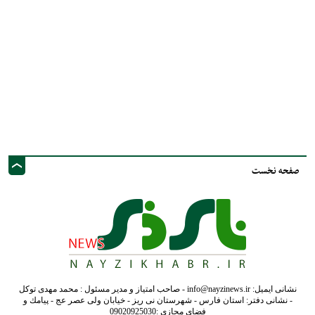
صفحه نخست
نشانی ایمیل: info@nayzinews.ir - صاحب امتیاز و مدیر مسئول : محمد مهدی توکل
- نشانی دفتر: استان فارس - شهرستان نی ریز - خیابان ولی عصر عج - پيامك و
فضاي مجازي :09020925030