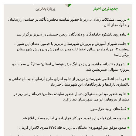
جدیدترین اخبار
پربازدیدترین
بررسی مشکلات زندان نی‌ریز با حضور نماینده مجلس؛ تأکید بر حمایت از زندانیان
و خانواده‌های آنان
پیاده‌روی باشکوه جاماندگان و دلدادگان اربعین حسینی در نی‌ریز برگزار شد
جلسه شورای آموزش و پرورش شهرستان نی‌ریز با حضور اعضای این شورا ،
دوشنبه ۱۲ مردادماه در سالن اجتماعات مدیریت آموزش و پرورش شهرستان
برگزار شد
شروع مقتدرانه نماینده نی‌ریز در لیگ برتر فوتسال استان؛ ستارگان سما با دو
پیروزی متوالی صدرنشین شد
فرمانده انتظامی شهرستان نی‌ریز از تداوم اجرای طرح ارتقای امنیت اجتماعی و
پاکسازی پارک‌ها و تفرجگاه‌های این شهرستان خبر داد
تداوم حضور میدانی مسئولان بدنبال حضور نماینده مجلس؛ فرماندار نی ریز در
قشم از نیروهای اعزامی شهرستان دیدار کرد
کمک‌های اولیه عرق‌سوز
مصوبه سران قوا درباره تمدید خودکار قراردادهای اجاره مسکن ابلاغ شد
صعود موفق تیم کوهنوردی بختگان نی‌ریز به قله ۴۳۷۵ متری لاله‌زار کرمان