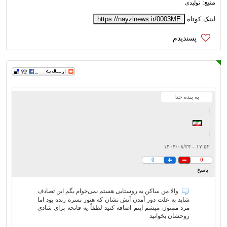
منبع:
تولیدی
لینک کوتاه:
https://nayzinews.ir/0003ME
یه بنده خدا
|
|
۱۷:۵۲ - ۱۴۰۴/۰۸/۲۴
0
0
پاسخ
والا من ساکن یه روستایی هستم نمی‌خوام بگم این تصادف
شاید به علت دور آمدن آتش نشان که هنوز پسره زنده بود اما
مرد ممنون میشم اینم اضافه کنید لطفاً یه فاتحه برای شادی
روحشان بخوانید