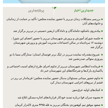
جدیدترین اخبار
پربازدیدترین
بررسی مشکلات زندان نی‌ریز با حضور نماینده مجلس؛ تأکید بر حمایت از زندانیان
و خانواده‌های آنان
پیاده‌روی باشکوه جاماندگان و دلدادگان اربعین حسینی در نی‌ریز برگزار شد
جلسه شورای آموزش و پرورش شهرستان نی‌ریز با حضور اعضای این شورا ،
دوشنبه ۱۲ مردادماه در سالن اجتماعات مدیریت آموزش و پرورش شهرستان
برگزار شد
شروع مقتدرانه نماینده نی‌ریز در لیگ برتر فوتسال استان؛ ستارگان سما با دو
پیروزی متوالی صدرنشین شد
فرمانده انتظامی شهرستان نی‌ریز از تداوم اجرای طرح ارتقای امنیت اجتماعی و
پاکسازی پارک‌ها و تفرجگاه‌های این شهرستان خبر داد
تداوم حضور میدانی مسئولان بدنبال حضور نماینده مجلس؛ فرماندار نی ریز در
قشم از نیروهای اعزامی شهرستان دیدار کرد
کمک‌های اولیه عرق‌سوز
مصوبه سران قوا درباره تمدید خودکار قراردادهای اجاره مسکن ابلاغ شد
صعود موفق تیم کوهنوردی بختگان نی‌ریز به قله ۴۳۷۵ متری لاله‌زار کرمان