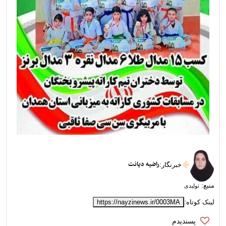
راضیه دیانت
خبرنگار
:
منبع:
تولیدی
لینک کوتاه:
https://nayzinews.ir/0003MA