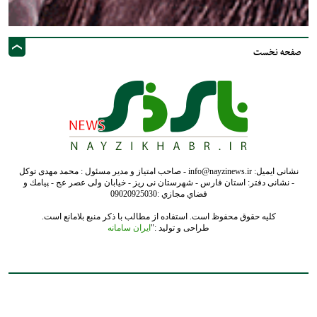
صفحه نخست
نشانی ایمیل: info@nayzinews.ir - صاحب امتیاز و مدیر مسئول : محمد مهدی توکل
- نشانی دفتر: استان فارس - شهرستان نی ریز - خیابان ولی عصر عج - پيامك و
فضاي مجازي :09020925030
کلیه حقوق محفوظ است. استفاده از مطالب با ذکر منبع بلامانع است.
طراحی و تولید :"
ایران سامانه