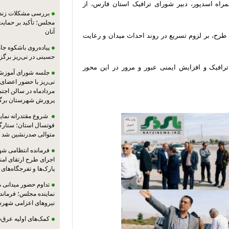
راه اسدپور، دبیر شورای ترافیک استان فارس، از
بررسی مشکلات زندان
مجلس؛ تأکید بر حمایت ا
آنان
طرح، بر لزوم تسریع در روند احداث میدان و رعایت
پیاده‌روی باشکوه جام
حسینی در نی‌ریز برگز
رافیک و افزایش ایمنی عبور و مرور در این محور
جلسه شورای آموزش
مردادماه در سالن اجت
پرورش شهرستان برگز
شروع مقتدرانه نمایند
فوتسال استان؛ ستارگا
متوالی صدرنشین شد
فرمانده انتظامی شهر
اجرای طرح ارتقای امن
پارک‌ها و تفرجگاه‌های
تداوم حضور میدانی 
نماینده مجلس؛ فرماندا
نیروهای اعزامی شهرست
کمک‌های اولیه عرق‌