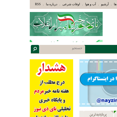
وْلَئِكَ الَّذِينَ هَدَاهُمُ اللَّهُ وَأُوْلَئِكَ هُمْ أُوْلُوا الْأَلْبَابِ» عاقلان هدایت یافته،حرفها را م
.
.
.
.
.
ها
آرشیو
آب و هوا
اوقات شرعی
درباره ما
RSS
پربازدیدترین