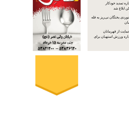
ره تمدید خودکار
ن ابلاغ شد
ردی بختگان نی‌ریز به قله
ایت از قهرمانان
داره ورزش استهبان برای