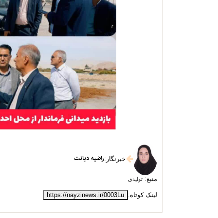
راضیه دیانت
خبرنگار
:
منبع:
تولیدی
لینک کوتاه:
https://nayzinews.ir/0003Lu