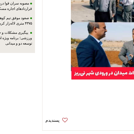
مصوبه سران قوا دربا
قراردادهای اجاره مسک
صعود موفق تیم کوهنو
۴۳۷۵ متری لاله‌زار کرمان
پیگیری مشکلات و حم
ورزشی؛ برنامه ویژه ا
توسعه دو و میدانی