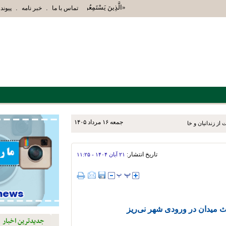
«الَّذِينَ يَسْتَمِعُونَ الْقَوْلَ فَيَتَّبِعُونَ أَحْسَنَهُ أُ
.
.
تماس با ما
خبر نامه
پیوند 
جمعه ۱۶ مرداد ۱۴۰۵
ز زندانیان و خانواده‌های آنان
تاریخ انتشار:
۲۱ آبان ۱۴۰۴ - ۱۱:۲۵
اث میدان در ورودی شهر نی‌ریز
جدیدترین اخبار