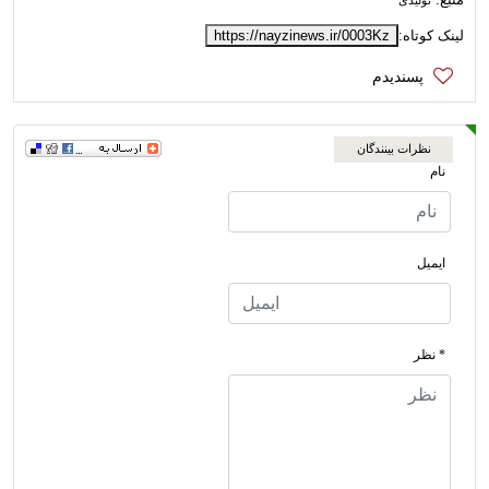
تولیدی
لینک کوتاه:
https://nayzinews.ir/0003Kz
نظرات بینندگان
نام
ایمیل
* نظر