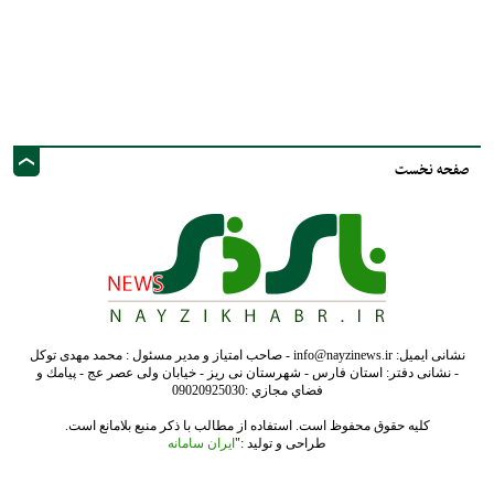
صفحه نخست
نشانی ایمیل: info@nayzinews.ir - صاحب امتیاز و مدیر مسئول : محمد مهدی توکل
- نشانی دفتر: استان فارس - شهرستان نی ریز - خیابان ولی عصر عج - پيامك و
فضاي مجازي :09020925030
کلیه حقوق محفوظ است. استفاده از مطالب با ذکر منبع بلامانع است.
طراحی و تولید :"
ایران سامانه