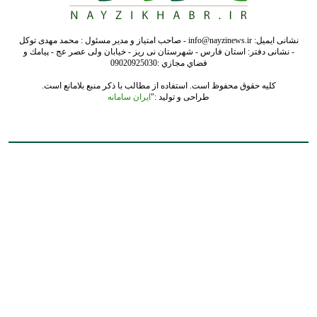
نشانی ایمیل: info@nayzinews.ir - صاحب امتیاز و مدیر مسئول : محمد مهدی توکل
- نشانی دفتر: استان فارس - شهرستان نی ریز - خیابان ولی عصر عج - پيامك و
فضاي مجازي :09020925030
کلیه حقوق محفوظ است. استفاده از مطالب با ذکر منبع بلامانع است.
طراحی و تولید :"
ایران سامانه