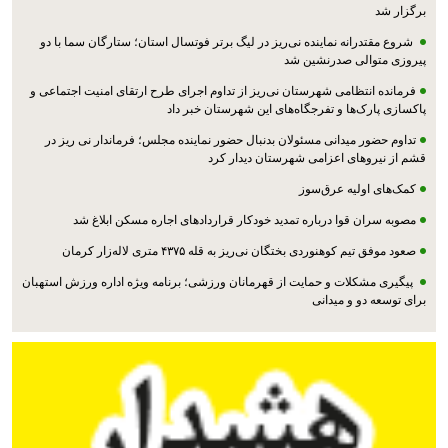
برگزار شد
شروع مقتدرانه نماینده نی‌ریز در لیگ برتر فوتسال استان؛ ستارگان سما با دو
پیروزی متوالی صدرنشین شد
فرمانده انتظامی شهرستان نی‌ریز از تداوم اجرای طرح ارتقای امنیت اجتماعی و
پاکسازی پارک‌ها و تفرجگاه‌های این شهرستان خبر داد
تداوم حضور میدانی مسئولان بدنبال حضور نماینده مجلس؛ فرماندار نی ریز در
قشم از نیروهای اعزامی شهرستان دیدار کرد
کمک‌های اولیه عرق‌سوز
مصوبه سران قوا درباره تمدید خودکار قراردادهای اجاره مسکن ابلاغ شد
صعود موفق تیم کوهنوردی بختگان نی‌ریز به قله ۴۳۷۵ متری لاله‌زار کرمان
پیگیری مشکلات و حمایت از قهرمانان ورزشی؛ برنامه ویژه اداره ورزش استهبان
برای توسعه دو و میدانی