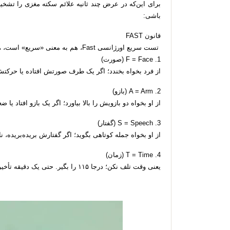
برای این‌که در عرض چند ثانیه علائم سکته مغزی را تشخی
باشی:
قانون FAST
تست سریع اورژانسی Fast، هم به معنی «سریع» است، هم حرف‌به‌حرفش نشانه‌ها را توضیح می‌دهد:
1. F = Face (صورت)
از فرد بخواه بخندد؛ اگر یک طرف صورتش افتاده یا حرکتش
2. A = Arm (بازو)
از او بخواه دو بازویش را بالا بیاورد؛ اگر یک بازو افتاد یا 
3. S = Speech (گفتار)
از او بخواه جمله کوتاهی بگوید؛ اگر گفتارش بریده‌بریده، ن
4. T = Time (زمان)
یعنی وقت تلف نکن؛ درجا ۱۱۵ را بگیر. حتی یک دقیقه تأخیر می‌تواند مرز بین سلامت و معلولیت دائمی باشد.