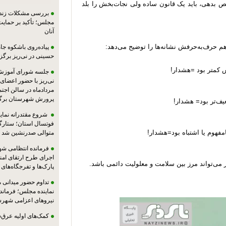
ص بدهی، باید یک قانون ساده ولی نجات‌بخش را بلد
بررسی مشکلات زندان
مجلس؛ تأکید بر حمایت ا
آنان
پیاده‌روی باشکوه جام
حسینی در نی‌ریز برگز
 کمتر بود =هشدار!
جلسه شورای آموزش
مردادماه در سالن اجت
پرورش شهرستان برگز
ضعیف‌تر بود= هشدار!
شروع مقتدرانه نمایند
فوتسال استان؛ ستارگا
امفهوم یا اشتباه بود=هشدار!
متوالی صدرنشین شد
فرمانده انتظامی شهر
اجرای طرح ارتقای امن
پارک‌ها و تفرجگاه‌های
تداوم حضور میدانی 
نماینده مجلس؛ فرماندا
نیروهای اعزامی شهرست
کمک‌های اولیه عرق‌