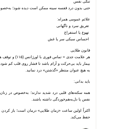
تنگی نفس
حتی بدون درد قفسه سینه ممکن است دیده شود؛ به‌خصوص 
علائم عمومی همراه:
تعریق سرد و ناگهانی
تهوع یا استفراغ
احساس سبکی سر یا غش
قانون طلایی
هر علامت جدی = تماس فوری با اورژانس (۱۱۵) و توقف هر فعالیت
بیمار باید بی‌حرکت و آرام باشد تا فشار روی قلب کم شود.
به هیچ عنوان منتظر «گذشتن» درد نمانید.
باید بدانی:
همه سکته‌های قلبی درد شدید ندارند؛ به‌خصوص در زنا
نفس یا دل‌به‌هم‌خوردگی داشته باشند.
اکثراً اولین ساعت «زمان طلایی» درمان است؛ باز کردن 
حفظ می‌کند.