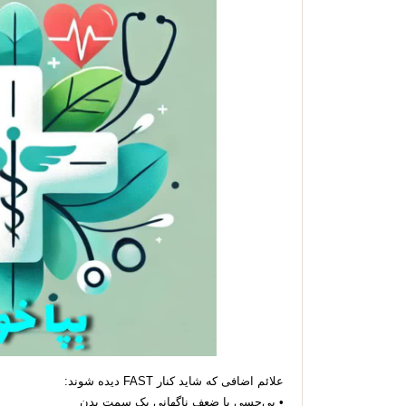
علائم اضافی که شاید کنار FAST دیده شوند:
• بی‌حسی یا ضعف ناگهانی یک سمت بدن