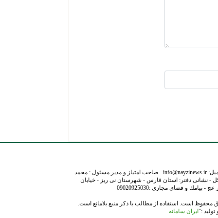
نشانی ایمیل: info@nayzinews.ir - صاحب امتیاز و مدیر مسئول : محمد
ل - نشانی دفتر: استان فارس - شهرستان نی ریز - خیابان
- پيامك و فضاي مجازي :09020925030
 محفوظ است. استفاده از مطالب با ذکر منبع بلامانع است.
ولید :"
ایران سامانه