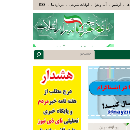
ْلَئِكَ الَّذِينَ هَدَاهُمُ اللَّهُ وَأُوْلَئِكَ هُمْ أُوْلُوا الْأَلْبَابِ» عاقلان هدایت یافته،حرفها را میش
.
.
.
.
.
ها
آرشیو
آب و هوا
اوقات شرعی
درباره ما
RSS
پربازدیدترین