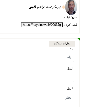
سید ابراهیم فقیهی
خبرنگار
:
منبع:
تولیدی
لینک کوتاه:
https://nayzinews.ir/0003Jg
نظرات بینندگان
نام
ایمیل
* نظر