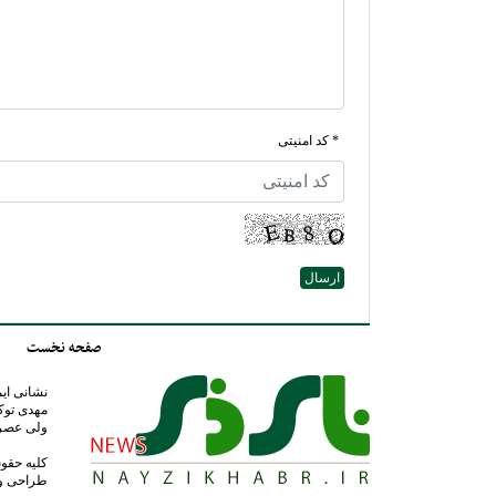
* کد امنیتی
صفحه نخست
مهدی توک
ولی عصر عج 
کلیه حقوق
طراحی و ت