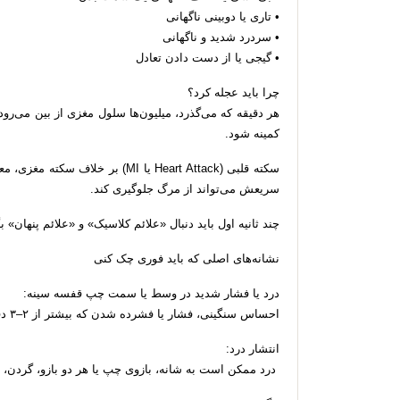
• تاری یا دوبینی ناگهانی
• سردرد شدید و ناگهانی
• گیجی یا از دست دادن تعادل
چرا باید عجله کرد؟
هر دقیقه که می‌گذرد، میلیون‌ها سلول مغزی از بین می‌رو
کمینه شود.
سکته قلبی (Heart Attack یا MI) بر
سریعش می‌تواند از مرگ جلوگیری کند.
چند ثانیه اول باید دنبال «علائم کلاسیک» و «علائم پنهان» 
نشانه‌های اصلی که باید فوری چک کنی
درد یا فشار شدید در وسط یا سمت چپ قفسه سینه:
احساس سنگینی، فشار یا فشرده شدن که بیشتر از ۲–۳ دقیقه طول بکشد یا قطع و دوباره شروع شود.
انتشار درد:
درد ممکن است به شانه، بازوی چپ یا هر دو بازو، گردن،