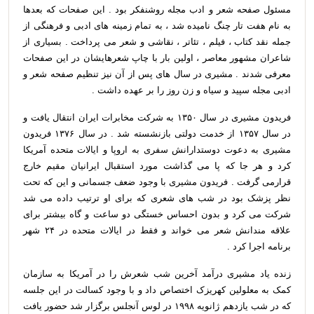
مسئول صفحه شعر و ادب مجله روشنفکر بود . این صفحات که بعدها
به نام هفت تار چنگ نامیده شد ، به تمام زمینه های ادبی و فرهنگی از
جمله نقد کتاب ، فیلم ، تئاتر ، نقاشی و شعر می پرداخت . بسیاری از
شاعران مشهور معاصر ، اولین بار با چاپ شعرهایشان در این صفحات
معرفی شدند . مشیری در سال های پس از آن نیز تنظیم صفحه شعر و
ادبی مجله سپید و سیاه و زن روز را بر عهده داشت .
فریدون مشیری در سال ۱۳۵۰ به شرکت مخابرات ایران انتقال یافت و
در سال ۱۳۵۷ از خدمت دولتی بازنشسته شد . در سال ۱۳۷۶ فریدون
مشیری به دعوت دوستدارانش سفری به اروپا و ایالات متحده آمریکا
کرد و هر جا که پا می گذاشت مورد استقبال ایرانیان مقیم خارج
قرارمی گرفت . فریدون مشیری با وجود ضعف جسمانی و این که تحت
نظر پزشک بود در شب های شعری که برای او ترتیب داده می شد
شرکت می کرد و بدون احساس خستگی دو ساعت و گاه بیشتر برای
علاقه مندانش شعر می خواند و فقط در ایالات متحده در ۲۴ شهر
برنامه اجرا کرد .
زنده یاد مشیری درآمد آخرین شب شعرش را در آمریکا به سازمان
کمک به معلولین کهریزک اختصاص داد و با وجود کسالت در این جلسه
که در شب یازدهم ژانویه ۱۹۹۸ در لوس آنجلس برگزار شد حضور یافت