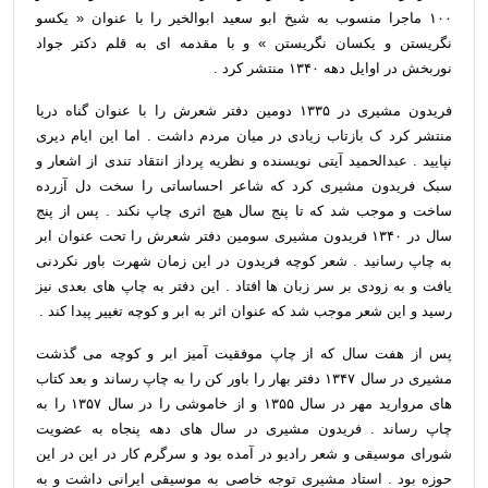
۱۰۰ ماجرا منسوب به شیخ ابو سعید ابوالخیر را با عنوان « یکسو
نگریستن و یکسان نگریستن » و با مقدمه ای به قلم دکتر جواد
نوربخش در اوایل دهه ۱۳۴۰ منتشر کرد .
فریدون مشیری در ۱۳۳۵ دومین دفتر شعرش را با عنوان گناه دریا
منتشر کرد ک بازتاب زیادی در میان مردم داشت . اما این ایام دیری
نپایید . عبدالحمید آیتی نویسنده و نظریه پرداز انتقاد تندی از اشعار و
سبک فریدون مشیری کرد که شاعر احساساتی را سخت دل آزرده
ساخت و موجب شد که تا پنج سال هیچ اثری چاپ نکند . پس از پنج
سال در ۱۳۴۰ فریدون مشیری سومین دفتر شعرش را تحت عنوان ابر
به چاپ رسانید . شعر کوچه فریدون در این زمان شهرت باور نکردنی
یافت و به زودی بر سر زبان ها افتاد . این دفتر به چاپ های بعدی نیز
رسید و این شعر موجب شد که عنوان اثر به ابر و کوچه تغییر پیدا کند .
پس از هفت سال که از چاپ موفقیت آمیز ابر و کوچه می گذشت
مشیری در سال ۱۳۴۷ دفتر بهار را باور کن را به چاپ رساند و بعد کتاب
های مروارید مهر در سال ۱۳۵۵ و از خاموشی را در سال ۱۳۵۷ را به
چاپ رساند . فریدون مشیری در سال های دهه پنجاه به عضویت
شورای موسیقی و شعر رادیو در آمده بود و سرگرم کار در این در این
حوزه بود . استاد مشیری توجه خاصی به موسیقی ایرانی داشت و به