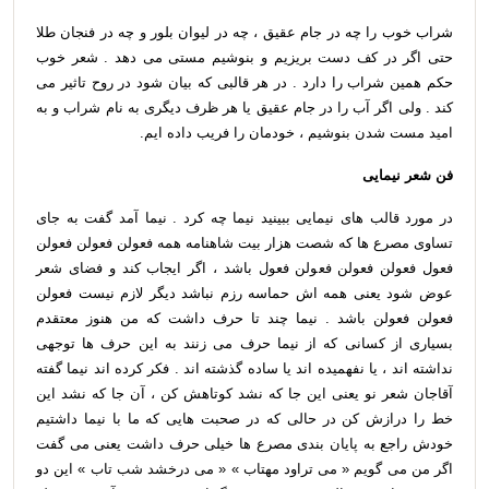
شراب خوب را چه در جام عقیق ، چه در لیوان بلور و چه در فنجان طلا
حتی اگر در کف دست بریزیم و بنوشیم مستی می دهد . شعر خوب
حکم همین شراب را دارد . در هر قالبی که بیان شود در روح تاثیر می
کند . ولی اگر آب را در جام عقیق یا هر ظرف دیگری به نام شراب و به
امید مست شدن بنوشیم ، خودمان را فریب داده ایم.
فن شعر نیمایی
در مورد قالب های نیمایی ببینید نیما چه کرد . نیما آمد گفت به جای
تساوی مصرع ها که شصت هزار بیت شاهنامه همه فعولن فعولن فعولن
فعول فعولن فعولن فعولن فعول باشد ، اگر ایجاب کند و فضای شعر
عوض شود یعنی همه اش حماسه رزم نباشد دیگر لازم نیست فعولن
فعولن فعولن باشد . نیما چند تا حرف داشت که من هنوز معتقدم
بسیاری از کسانی که از نیما حرف می زنند به این حرف ها توجهی
نداشته اند ، یا نفهمیده اند یا ساده گذشته اند . فکر کرده اند نیما گفته
آقاجان شعر نو یعنی این جا که نشد کوتاهش کن ، آن جا که نشد این
خط را درازش کن در حالی که در صحبت هایی که ما با نیما داشتیم
خودش راجع به پایان بندی مصرع ها خیلی حرف داشت یعنی می گفت
اگر من می گویم « می تراود مهتاب » « می درخشد شب تاب » این دو