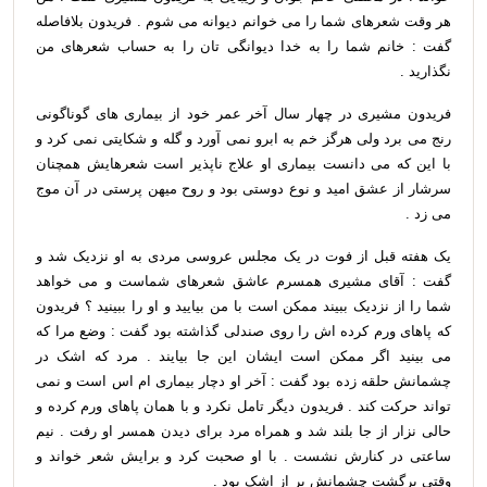
هر وقت شعرهای شما را می خوانم دیوانه می شوم . فریدون بلافاصله
گفت : خانم شما را به خدا دیوانگی تان را به حساب شعرهای من
نگذارید .
فریدون مشیری در چهار سال آخر عمر خود از بیماری های گوناگونی
رنج می برد ولی هرگز خم به ابرو نمی آورد و گله و شکایتی نمی کرد و
با این که می دانست بیماری او علاج ناپذیر است شعرهایش همچنان
سرشار از عشق امید و نوع دوستی بود و روح میهن پرستی در آن موج
می زد .
یک هفته قبل از فوت در یک مجلس عروسی مردی به او نزدیک شد و
گفت : آقای مشیری همسرم عاشق شعرهای شماست و می خواهد
شما را از نزدیک ببیند ممکن است با من بیایید و او را ببینید ؟ فریدون
که پاهای ورم کرده اش را روی صندلی گذاشته بود گفت : وضع مرا که
می بینید اگر ممکن است ایشان این جا بیایند . مرد که اشک در
چشمانش حلقه زده بود گفت : آخر او دچار بیماری ام اس است و نمی
تواند حرکت کند . فریدون دیگر تامل نکرد و با همان پاهای ورم کرده و
حالی نزار از جا بلند شد و همراه مرد برای دیدن همسر او رفت . نیم
ساعتی در کنارش نشست . با او صحبت کرد و برایش شعر خواند و
وقتی برگشت چشمانش پر از اشک بود .