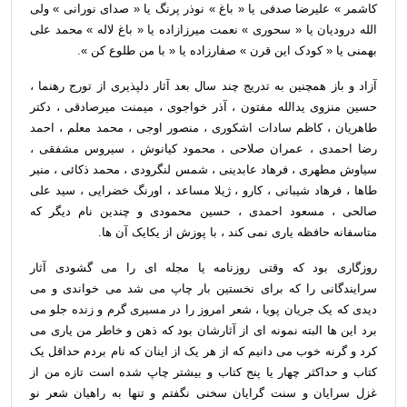
کاشمر » علیرضا صدفی یا « باغ » نوذر پرنگ یا « صدای نورانی » ولی
الله درودیان یا « سحوری » نعمت میرزازاده یا « باغ لاله » محمد علی
بهمنی یا « کودک این قرن » صفارزاده یا « با من طلوع کن ».
آزاد و باز همچنین به تدریج چند سال بعد آثار دلپذیری از تورج رهنما ،
حسین منزوی یدالله مفتون ، آذر خواجوی ، میمنت میرصادقی ، دکتر
طاهریان ، کاظم سادات اشکوری ، منصور اوجی ، محمد معلم ، احمد
رضا احمدی ، عمران صلاحی ، محمود کیانوش ، سیروس مشفقی ،
سیاوش مطهری ، فرهاد عابدینی ، شمس لنگرودی ، محمد ذکائی ، منیر
طاها ، فرهاد شیبانی ، کارو ، ژیلا مساعد ، اورنگ خضرایی ، سید علی
صالحی ، مسعود احمدی ، حسین محمودی و چندین نام دیگر که
متاسفانه حافظه یاری نمی کند ، با پوزش از یکایک آن ها.
روزگاری بود که وقتی روزنامه یا مجله ای را می گشودی آثار
سرایندگانی را که برای نخستین بار چاپ می شد می خواندی و می
دیدی که یک جریان پویا ، شعر امروز را در مسیری گرم و زنده جلو می
برد این ها البته نمونه ای از آثارشان بود که ذهن و خاطر من یاری می
کرد و گرنه خوب می دانیم که از هر یک از اینان که نام بردم حداقل یک
کتاب و حداکثر چهار یا پنج کتاب و بیشتر چاپ شده است تازه من از
غزل سرایان و سنت گرایان سخنی نگفتم و تنها به راهیان شعر نو