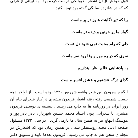
قول خودش از آن اشعار ، دیوانکی درست کرده بود . به ابیاتی از غزلی
که که در شانزده سالگی گفته بود توجه کنید :
بیا که تیر نگاهت هنوز در پر ماست
گواه ما پر خونین و دیده تر ماست
دلی که رام محبت نمی شود دل تست
سری که در ره مهر و وفا رود سر ماست
به پادشاهی عالم نظر نیندازیم
گدای درگه عشقیم و عشق افسر ماست
انگیزه سرودن این شعر واقعه شهریور ۱۳۲۰ بوده است . از اواخر دهه
بیست شمسی رفته رفته اشعار فریدون مشیری در کنار شعرای بنام آن
روز ایران در روزنامه ها به چاپ می رسید . پیشینه ی دوستی فریدون
مشیری با شعرایی چون استاد محمد حسین شهریار ، نادر نادر پور و
هوشنگ ابتهاج نیز به همین سال ها بازمی گردد . در سال ۱۳۳۲ مسئول
صفحه ادبی مجله روشنفکر شد . در همین زمان بود که اشعارش در
مجله ی سخن هم به چاپ می رسید . فریدون بعدها تایید و تشویق دکتر