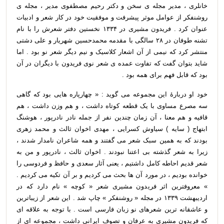
خانلری ، مدیر مجله ی سخن و دکتر رحیم مصطفوی مدیر ، مجله ی
روشنفکر از عوامل موثر پیشرفت و موفقیت خود در کار شعر و ادبیات
عنوان کرد . فریدون مشیری در ۱۳۳۴ نخستین دفتر شعرش را با نام
تشنه طوفان در ۲۸ سالگی با مقدمه محمدحسین شهریار و علی دشتی
منتشر کرد که نیمی از آن اشعار کلاسیک و نیم دیگر شعر نو بود . اما
شاید بتوان گفت که تفاوت عمده ی شعر نوی فریدون با دیگران در آن
بود که قابل فهم برای همه بود .
خود او دربارهٔ این مجموعه می گوید : « چهارپاره هایی بود که گاهی
سه مصرع مساوی با یک قطعه کوتاه داشت ، و هم وزن داشت ، هم
قافیه و هم معنا ، آن زمان چندین نفر از جمله نادر نادرپور ، هوشنگ
ابتهاج ( سایه ) سیاوش کسرایی ، مهدی اخوان ثالث و محمد زهری
بودند که به همین سبک شعر می گفتند و همه شاعران نامدار شدند ،
زیرا به شعر گذشته بی اعتنا نبودند . اخوان ثالث ، نادرپور و من به
شعر قدیم احاطه کامل داشتیم ، یعنی آثار سعدی و حافظ و فردوسی را
خوانده بودیم ، در مورد آن ها بحث می کردیم و بر آن تکیه می کردیم .
» معروفترین اثر فریدون مشیری شعر « کوچه » نام دارد که در
اردیبهشت ۱۳۳۹ در مجله « روشنفکر » چاپ شد . این شعر از زیباترین
و عاشقانه ترین شعرهای نو زبان فارسی است . با توجه به علاقه ای
که فریدون مشیری به عرفان و تصوف ایرانی داشت ، مجموعه ای از