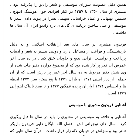
همین دلیل عضویت شورای موسیقی و شعر رادیو را پذیرفته بود .
مشیری از سال ۱۳۵۰ تا ۱۳۵۷ در کنار افرادی چون هوشنگ ابتهاج ،
سیمین بهبهانی و عماد خراسانی سهمی بسزا در پیوند دادن شعر با
موسیقی و غنی ساختن برنامه ی گل های تازه رادیو ایران آن سال ها
داشت .
فریدون مشیری در سال های بعد ازانقلاب اسلامی و به دلیل
بازنشستگی و فراغت از مشاغل اداری و دولتی بیشتر به شعر و ادبیات
پرداخت و توانست اثراتی بدیع و جاودان خلق کند . در ده سال آخر
عمرش آن قدر پر کار شده بود که از مجموع دوازده دفتر چاپ شده از
وی شش دفتر مربوط به ده سال آخر عمر پر بارش است که از آن
جمله : از دیار آشتی ۱۳۷۱ آه باران ۱۳۷۱ با پنج سخن سرا ۱۳۷۲ لحظه
ها و احساس ۱۳۷۶ آواز آن پرنده غمگین ۱۳۷۷ و تا صبح تابناک اهورایی
۱۳۷۹ است .
آشنایی فریدون مشیری با موسیقی
آشنایی و علاقه به موسیقی در مشیری را باید در سال ها قبل پیگیری
کرد . سال های نوجوانی اش . فضل الله بایگان دایی فریدون بازیگر
تئاتر بود و منزلش در خیابان لاله زار قرار داشت . درآن سال هایی که