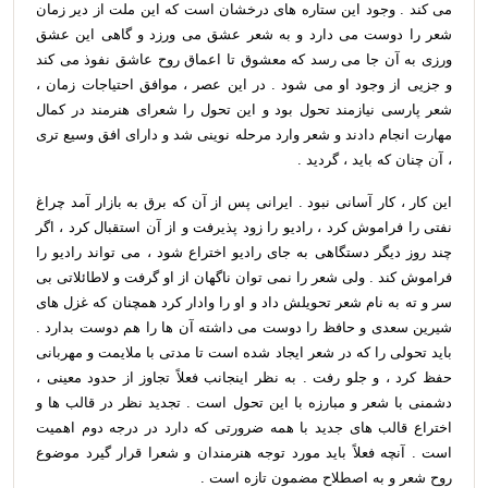
می کند . وجود این ستاره های درخشان است که این ملت از دیر زمان
شعر را دوست می دارد و به شعر عشق می ورزد و گاهی این عشق
ورزی به آن جا می رسد که معشوق تا اعماق روح عاشق نفوذ می کند
و جزیی از وجود او می شود . در این عصر ، موافق احتیاجات زمان ،
شعر پارسی نیازمند تحول بود و این تحول را شعرای هنرمند در کمال
مهارت انجام دادند و شعر وارد مرحله نوینی شد و دارای افق وسیع تری
، آن چنان که باید ، گردید .
این کار ، کار آسانی نبود . ایرانی پس از آن که برق به بازار آمد چراغ
نفتی را فراموش کرد ، رادیو را زود پذیرفت و از آن استقبال کرد ، اگر
چند روز دیگر دستگاهی به جای رادیو اختراع شود ، می تواند رادیو را
فراموش کند . ولی شعر را نمی توان ناگهان از او گرفت و لاطائلاتی بی
سر و ته به نام شعر تحویلش داد و او را وادار کرد همچنان که غزل های
شیرین سعدی و حافظ را دوست می داشته آن ها را هم دوست بدارد .
باید تحولی را که در شعر ایجاد شده است تا مدتی با ملایمت و مهربانی
حفظ کرد ، و جلو رفت . به نظر اینجانب فعلاً تجاوز از حدود معینی ،
دشمنی با شعر و مبارزه با این تحول است . تجدید نظر در قالب ها و
اختراع قالب های جدید با همه ضرورتی که دارد در درجه دوم اهمیت
است . آنچه فعلاً باید مورد توجه هنرمندان و شعرا قرار گیرد موضوع
روح شعر و به اصطلاح مضمون تازه است .