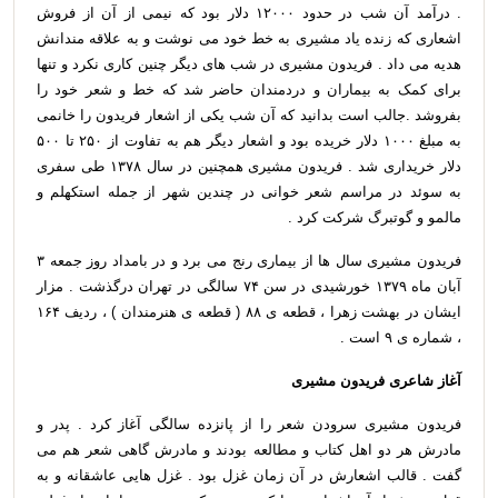
. درآمد آن شب در حدود ۱۲۰۰۰ دلار بود که نیمی از آن از فروش
اشعاری که زنده یاد مشیری به خط خود می نوشت و به علاقه مندانش
هدیه می داد . فریدون مشیری در شب های دیگر چنین کاری نکرد و تنها
برای کمک به بیماران و دردمندان حاضر شد که خط و شعر خود را
بفروشد .جالب است بدانید که آن شب یکی از اشعار فریدون را خانمی
به مبلغ ۱۰۰۰ دلار خریده بود و اشعار دیگر هم به تفاوت از ۲۵۰ تا ۵۰۰
دلار خریداری شد . فریدون مشیری همچنین در سال ۱۳۷۸ طی سفری
به سوئد در مراسم شعر خوانی در چندین شهر از جمله استکهلم و
مالمو و گوتبرگ شرکت کرد .
فریدون مشیری سال ها از بیماری رنج می برد و در بامداد روز جمعه ۳
آبان ماه ۱۳۷۹ خورشیدی در سن ۷۴ سالگی در تهران درگذشت . مزار
ایشان در بهشت زهرا ، قطعه ی ۸۸ ( قطعه ی هنرمندان ) ، ردیف ۱۶۴
، شماره ی ۹ است .
آغاز شاعری فریدون مشیری
فریدون مشیری سرودن شعر را از پانزده سالگی آغاز کرد . پدر و
مادرش هر دو اهل کتاب و مطالعه بودند و مادرش گاهی شعر هم می
گفت . قالب اشعارش در آن زمان غزل بود . غزل هایی عاشقانه و به