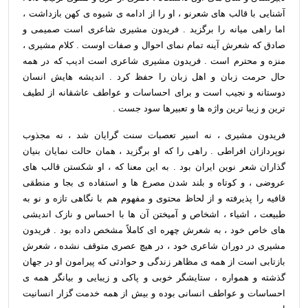
آشنایی با قالب های شعرنو ، او را از ادامه ی شیوه ی کهن بازداشت ،
اما راهی میانه را برگزید . فریدون مشیری شاعری است صمیمی و
صادق که شعرش آینه تمام نمای احوال و صفات اوست . کلام مشیری ،
منزه و محترم است . فریدون مشیری شاعری است ادیب که در همه
حال حرمت زبان و اهل زبان را حفظ کرد . اندیشه هایش انسان
دوستانه و نجیب است و برای احساسات و عواطف عاشقانه از لطیف
ترین و زیبا ترین واژه ها و تعبیرها سود جست .
فریدون مشیری ، نه اسیر تعصبات سنت گرایان شد ، نه مجذوب
نوپردازان افراطی . راهی را که او برگزید ، همان حالت نمایان بنیان
گذاران شعر نوین ایران بود . به این معنا که ، او شکستن قالب های
عروضی ، و کوتاه و بلند شدن مصرع ها و استفاده ی بجا و منطقی
قافیه را پذیرفته و از لحاظ محتوی و مفهوم هم با نگاهی تازه و نو به
طبیعت ، اشیاء ، اشخاص و آمیختن آن ها با احساس و نازک اندیشی
های خاص خود ، به شعرش چهره ای کاملاً مشخص داده بود . فریدون
مشیری در دوران شاعری خود ، در هیچ عصری متوقف نشده ، شعرش
بازتابی است از همه ی مظاهر زندگی و حوادثی که پیرامون او در جهان
گذشته و همواره ، ستایشگر خوبی و پاکی و زیبایی و بیانگر همه ی
احساسات و عواطف انسانی بوده و بیش از همه خدمت گزار انسانیت