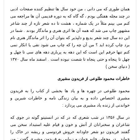
همان طوری که می دانی ، من خود سال ها تنظیم کننده صفحات ادبی
در چند مجله هفتگی بودم ، گه گاه که به دوره قدیمی آن ها مراجعه می
کنم می بینم مثلاً در یک شماره ، هشت تا ده شعر تازه از چند شاعر
مشهور چاپ می شد که همه آن ها اثری هنری و ماندگار بودند . شما در
این ده سال چند شعر بدیع و دلپذیر که بتوان آن را اثر ماندگار هنری نام
برد چاپ کرده اید ؟ من آن چه را که چاپ می شود نفی یا انکار نمی
کنم تنها حرفم این است که این دهه به پرباری دهه های سی تا چهل و
چهل تا پنجاه و حتی پنجاه تا شصت نبوده است . اسفند ماه سال ۱۳۷۰
( دنیای سخن )
خاطرات محمود طلوعی از فریدون مشیری
محمود طلوعی در چهره ها و یاد ها بخشی از کتاب را به فریدون
مشیری اختصاص داده و به بیان زندگی نامه و خاطرات شیرین و
خواندنی از زنده یاد مشیری می پردازد :
در سال ۱۳۵۶ در شب شعری که در که در انستیتو گوته در جوی که
شاعران و سخنرانان از آتش و خون و قیام علیه استبداد سخن می
گفتند فریدون دو شعر جاودانه خروش فردوسی و ریشه در خاک را
خواند . در محفلی خانم جوان و زیبایی به فریدون مشیری گفت : من