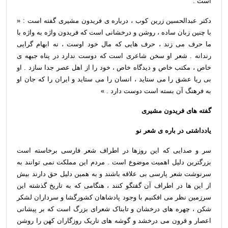
است .
دکتر عبدالحسین زرین کوب ، درباره ی فریدون مشیری گفته است : «
با چنین زبان ساده ، روشن و درخشانی است که فریدون واژه به واژه با
ما حرف می زند ، حرف هایی که مال خود اوست ، نه ابهام گرایی
رندانه . شعر او سخن شاعری است که دوست ندارد در پناه جبهه ی
خاص ، مکتب خاص و دیدگاه خاص ، خود را از اهل عصر جدا سازد . او
بی ریا عشق را می ستاید ، انسان را می ستاید و ایران را که جان او
به فرهنگ آن بسته است دوست دارد . »
گفته های فریدون مشیری
یادداشتی در باره ی شعر نو
سر و صدایی که این روزها در اطراف شعر فارسی برخاسته است
بزرگترین دلیل اهمیت موضوع است . مردم این مملکت نمی توانند به
سرنوشت شعر پارسی بی علاقه باشند و به همین دلیل حق دارند بیش
از این ها در اطراف آن گفتگو کنند ، هنگامی که به تاریخ گذشته این
سرزمین نظر می افکنیم با وجود پادشاهان کشورگشا و سرداران لشکر
شکن ، چهره های درخشان و تابناک شعرای بزرگ است که بر پیشانی
اعصار و قرون می درخشد و گوشه های تاریک روزگاران کهن را روشن