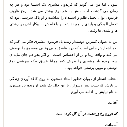
شود . اما من می گویم که فریدون مشیری یک استثنا بود و هر چه
زمان می گذشت احساسش به هم نوع بیشتر می شد . روح ظریف
فریدون توان تحمل ظلم و استبداد را نداشت و او پاک سرشتی بود که
تحمل آلودگی و پلیدی را هم نداشت و با قلمش به پیکار اهریمن زشتی
ها و پلیدی ها رفت .
من به عنوان کمترین دوستدار زنده یاد فریدون مشیری فکر می کنم که
اوج اشعارش جایی است که درد عاشق و بی وفایی معشوق را توصیف
می کند و واقعا زیبا و پر از احساس است . و اگر بخواهم جان مایه ی
شعر زنده یاد مشیری را تعریف کنم همانا عشق نیکو سرشتی نوع
دوستی و میهن پرستی خواهد بود .
انتخاب اشعار از دیوان قطور استاد همچون به روی کاغذ آوردن زندگی
پر بارش کاریست بس دشوار . با این حال یک شعر از زنده یاد مشیری
به نام نیایش را ادامه می آورم
آفتابت
که فروغ رخ زرتشت در آن گل کرده ست
آسمانت