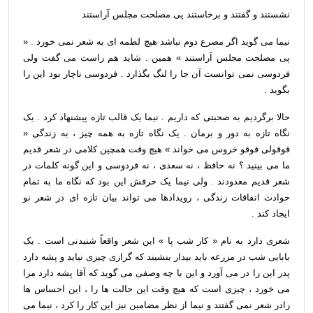
نشستند و گفتند و برخاستند پی مصلحت مجلس آراستند
نیما می گوید اگر مصرع دوم نباشد هیچ لطمه ای به شعر نمی خورد . «
پی مصلحت مجلس آراستند » همین . شاید هم راست می گفت ولی
فردوسی نمی توانست آن جا را لنگ بگذارد . فردوسی ناچار بود این را
بگوید .
حالا برگردیم به صحبتی که داریم . نیما یک قالب تازه پیشنهاد کرد . یک
نگاه تازه به دور و برمان . یک نگاه تازه به همه چیز ، به زندگی «
قوقولی قوقو خروس می خواند » هیچ وقت همچین کلامی در شعر قدیم
ما می بینید ؟ نه حافظ ، نه سعدی ، نه فردوسی و این گونه کلمات در
شعر قدیم معدودند . ولی نیما یک حرفش این بود که نگاه ما به تمام
حوادث اتفاقات زندگی ، رویدادها می تواند بیان تازه ای در شعر نو
ایجاد کند .
شعری دارد به نام « کار شب پا » این شعر واقعاً شنیدنی است . یک
بابایی شب در مزرعه باید بیدار بنشیند که گرازی چیزی نیاید و پشه دارد
پدر این را در می آورد و این با چه وصفی می گوید که آقا پشه دارد مرا
می خورد ، چیزی است که هیچ وقت این حالت ها را ، این احساس ها
رادر شعر نمی گفتند و نیما از نظر مضامین نیز این کار را کرد ، نیما می