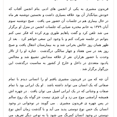
فریدون مشیری به یکی از انجمن های ادبی بنام انجمن آفتاب که
خودش بنیانگذار آن بود علاقه بسیاری داشت و نخستین دوشنبه هر ماه
در حال بیماری هم در جلسات آن حضور می یافت . صبح دوشنبه سوم
آبان ۱۳۷۹ به خانم مخدره ضیایی که جلسات انجمن در منزل او برگزار
می شد تلفن کرد و گفت پاهایم طوری ورم کرده که فکر نمی کنم
بتوانم در جلسه شرکت کنم و با وجود این سعی خواهم کرد . بعد از
ظهر همان روز حالش بحرانی شد و به بیمارستان انتقال یافت و صبح
روز بعد در سن هفتاد و چهار سالگی درگذشت . جنازه او را از تالار
وحدت با حضور هزاران نفر از علاقه مندانش تشییع شد و مجالس
یادبود متعددی در داخل و خارج از کشور به مناسبت درگذشت این
بزرگوار برگزار شد .
آن چه که من در فریدون مشیری یافتم او را انسانی دیدم با تمام
صفاتی که یک انسان می تواند داشته باشد . او یک ایرانی بود با تمام
صفات و وجناتی که در یک ایرانی اصیل می توان یافت . در چهره اش
همیشه آرامشی موج می زد و آن چیزی نیست جز گواه یک روح سالم
در پس چهره ی فریدون مشیری . می گویند در نوجوانی در وجود
انسان یک حس نوع دوستی پدید می آید و با گذشت زمان آتش نوع
دوستی در وجود انسان کمرنگ می شود یا به نوعی دیگر تعریف می