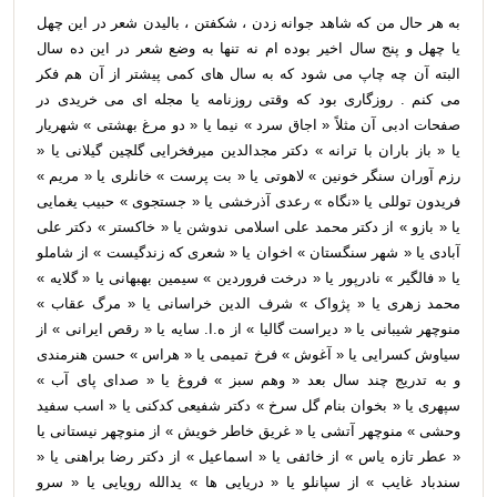
به هر حال من که شاهد جوانه زدن ، شکفتن ، بالیدن شعر در این چهل
یا چهل و پنج سال اخیر بوده ام نه تنها به وضع شعر در این ده سال
البته آن چه چاپ می شود که به سال های کمی پیشتر از آن هم فکر
می کنم . روزگاری بود که وقتی روزنامه یا مجله ای می خریدی در
صفحات ادبی آن مثلاً « اجاق سرد » نیما یا « دو مرغ بهشتی » شهریار
یا « باز باران با ترانه » دکتر مجدالدین میرفخرایی گلچین گیلانی یا «
رزم آوران سنگر خونین » لاهوتی یا « بت پرست » خانلری یا « مریم »
فریدون توللی یا «نگاه » رعدی آذرخشی یا « جستجوی » حبیب یغمایی
یا « بازو » از دکتر محمد علی اسلامی ندوشن یا « خاکستر » دکتر علی
آبادی یا « شهر سنگستان » اخوان یا « شعری که زندگیست » از شاملو
یا « فالگیر » نادرپور یا « درخت فروردین » سیمین بهبهانی یا « گلایه »
محمد زهری یا « پژواک » شرف الدین خراسانی یا « مرگ عقاب »
منوچهر شیبانی یا « دیراست گالیا » از ه.ا. سایه یا « رقص ایرانی » از
سیاوش کسرایی یا « آغوش » فرخ تمیمی یا « هراس » حسن هنرمندی
و به تدریج چند سال بعد « وهم سبز » فروغ یا « صدای پای آب »
سپهری یا « بخوان بنام گل سرخ » دکتر شفیعی کدکنی یا « اسب سفید
وحشی » منوچهر آتشی یا « غریق خاطر خویش » از منوچهر نیستانی یا
« عطر تازه یاس » از خائفی یا « اسماعیل » از دکتر رضا براهنی یا «
سندباد غایب » از سپانلو یا « دریایی ها » یدالله رویایی یا « سرو