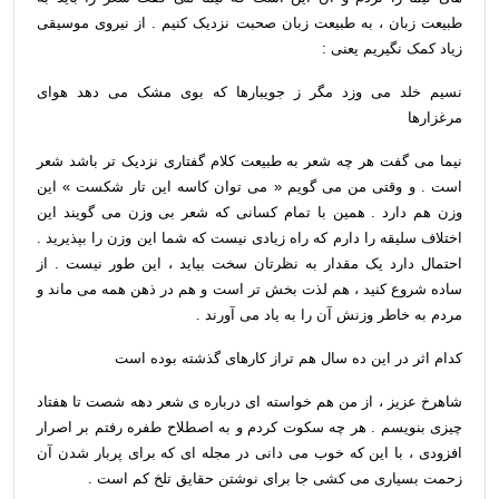
طبیعت زبان ، به طبیعت زبان صحبت نزدیک کنیم . از نیروی موسیقی
زیاد کمک نگیریم یعنی :
نسیم خلد می وزد مگر ز جویبارها که بوی مشک می دهد هوای
مرغزارها
نیما می گفت هر چه شعر به طبیعت کلام گفتاری نزدیک تر باشد شعر
است . و وقتی من می گویم « می توان کاسه این تار شکست » این
وزن هم دارد . همین با تمام کسانی که شعر بی وزن می گویند این
اختلاف سلیقه را دارم که راه زیادی نیست که شما این وزن را بپذیرید .
احتمال دارد یک مقدار به نظرتان سخت بیاید ، این طور نیست . از
ساده شروع کنید ، هم لذت بخش تر است و هم در ذهن همه می ماند و
مردم به خاطر وزنش آن را به یاد می آورند .
کدام اثر در این ده سال هم تراز کارهای گذشته بوده است
شاهرخ عزیز ، از من هم خواسته ای درباره ی شعر دهه شصت تا هفتاد
چیزی بنویسم . هر چه سکوت کردم و به اصطلاح طفره رفتم بر اصرار
افزودی ، با این که خوب می دانی در مجله ای که برای پربار شدن آن
زحمت بسیاری می کشی جا برای نوشتن حقایق تلخ کم است .