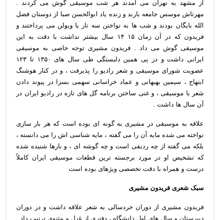
از مشهد به تهران می آمدند هر شب موسیقی گوش می کردند .
مهرتاش موسس جامعه باربد و زنده یاد ابوالحسن صبا از دوستان فضل
الله بایگان بودند و شب ها به نواختن سه تار یا ویولن می پرداختند و
فریدون که در آن زمان ۱۵ ۱۴ سال بیشتر نداشت با دقت به این
موسیقی گوش می داد . فریدون مشیری توجه خاصی به موسیقی
ایرانی داشت و در پی همین دلبستگی طی سال های ۱۳۵۰ تا ۱۲۳
عضویت شورای موسیقی و شعر رادیو را پذیرفت ، و در کنار هوشنگ
ابتهاج ، سیمین بهبهانی و عماد خراسانی سهمی بسزا در پیوند دادن
شعر با موسیقی ، و غنی ساختن برنامه گل های تازه در رادیو ایران در
آن سال ها داشت .
علاقه به موسیقی در مشیری به گونه ای بوده است که هر بار سازی
نواخته می شده مایه آن را می گفته ، مایه شناسی اش را می دانسته ،
بلکه می گفته از چه ردیفی است و چه گوشه ای ، و بارها شنیده شده
که تشخیص او در مورد برجسته ترین قطعات موسیقی ایران کاملاً
درست و همراه با دقت تخصصی ویژهای بوده است
سبک شعری فریدون مشیری
فریدون مشیری از دوران خردسالی به شعر علاقه داشت و در دوران
دبیرستان و سال های اول دانشگاه ، دفتری از غزل و مثنوی ترتیب داد .