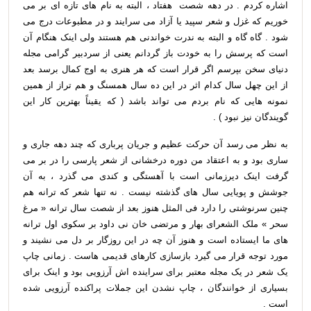
اشاره کردم . در دهه شصت  هفتاد ، البته به نام های تازه ای بر می
خوریم که غزل و شعر سپید یا آزاد می سرایند و در مطبوعات درج می
شود . گاه گاه و البته به ندرت خواندنی هم هستند ولی اینک هنگام آن
است که پرسش را به خودت باز گردانم یعنی از سردبیر گرامی مجله
دنیای سخن بپرسم اگر قرار است که هر هنری به اوج کمال برسد بعد
از این چهل سال کدام اثر در این ده سال همسنگ و هم تراز از همین
نمونه هایی که نام بردم می تواند باشد ( که یقیناً بهترین کار این
گویندگان نیز نبود ) .
به نظر می رسد آن حرکت عظیم و جریان پرباری که چند دهه جاری و
ساری بود و به اعتقاد من دوره درخشانی از شعر پارسی را در بر می
گرفت اینک دیرزمانی است با آهستگی و کندی می گذرد ، به آن
جوشش و پویایی سال های گذشته نیست . نه تنها شعر که ترانه هم
چنین سرنوشتی را دارد فی المثل هنوز بعد از شصت سال ترانه « مرغ
سحر » ملک الشعرای بهار و مرتضی خان نی داود بر سکوی اول ترانه
های ما ایستاده است و هنوز آن چه در این روزگار بر دل می نشیند و
مورد توجه قرار می گیرد بازسازی کارهای قدیمی هاست . زمانی چاپ
یک شعر در یک مجله معتبر برای سراینده اش آرزویی بود و اینک برای
بسیاری از خوانندگان ، چاپ نشدن این جملات پراکنده آرزویی شده
است .