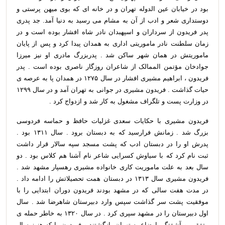
بود در خیابان عین الدوله تهران و در خانه ای که بوی میهن پرستی و
دوستداری شعر و ادب از آن به مشام می رسید به دنیا آمد. جد پدری
پدر فریدون از سرداران و اسپهبدان نادر شاه افشار بوده است و در
زمان سلطنت نادر ماموریتی اداری به همدان پیدا کرد و پس از پایان
ماموریتش در همان شهر ساکن شد . پدربزرگ مادری او نیز میرزا
جوادخان مؤتمن الممالک از شاعران روزگار ناصری بوده است . پدر
فریدون ، ابراهیم مشیری افشار در سال ۱۲۷۵ در همدان پا به عرصه ی
حیات گذاشت . فریدون مشیری در جوانی به تهران آمد و در سال ۱۲۹۹
در وزارت پست و تلگراف مشغول به کار شد و ازدواج کرد .
فریدون مشیری با حکایات سعدی غزلیات حافظ و حماسه فردوسی
بزرگ شد . زمانش فرارسید که به دبستان برود . سال ۱۳۱۱ بود .
پدرش او را در دبستان ادب که پشت مسجد سپه سالار قرار داشت
ثبت نام کرد که با سیاوش کسرایی شاعر نام آشنا هم کلاس بود . دو
سال بعد به علت ماموریت کاری خانواده مشیری رهسپار مشهد شد .
فریدون مشیری سال ۱۳۱۳ در دبستان همت تحصیلاتش را ادامه داد .
در مدت هفت سالی که در مشهد بودند فریدون دوران ابتدایی را با
موفقیت پشت سر گذاشت سپس وارد دبیرستان شاهرضا شد . سال
اول دبیرستان را در مشهد سپری کرد . در سال ۱۳۲۰ به خاطر حمله ی
متفقین و آشفتگی اوضاع به تهران بازگشتند و فریدون را که هنوز سال