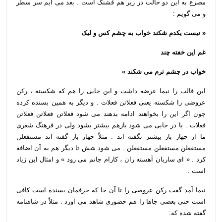
مصرع به این دو حالت در زیر هم قشنگ است . بعد می آیم سر سطر
و می گویم :
« نیست یکدم شکند خواب به چشم کس و لیک
غم این خفته چند
خواب در چشم ترم می شکند »
این قالب را نیما عرضه داشت و این جایی را هم که شکسته ، رکن
عروضی را شکسته یعنی فعلاتن فعلات . و دیگر به همین بسنده کرده
چون اگر این را بخواهند ادامه بدهند می شود فعلاتن فعلاتن فعلاتن
فعلات . یا در جایی می شود بازهم بیشتر بشود ولی در فرهنگ شعری
ما از چهار بار بیشتر نگفته اند . مثلاً چهار بار گفته اند مستفعلن
مستفعلن مستفعلن مستفعلن . می شود شش تا دیگر هم به آن اضافه
کرد . « ای ساربان آهسته ران ، کارام جانم می رود » و امثال این زیاد
است .
نیما آمد گفت رکن عروضی را تا آن جا که حرفمان بسنده است کافی
است حتی بعضی جاها را هم حضوری شاهد می آورد . مثلاً در شاهنامه
گفته شده که: