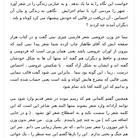
خواست این نگاه را به ما یاد بدهد . و به عبارتی زندگی را در شعر آورد
. شهر را مردمی کرد با تمام اجزایش . نگاهی به زندگی و بیان آن
احساس ، آن دریافت در قالبی که خودش پیشنهاد می کرد کوتاه و بلند .
دیگران آمدند چه کردند ؟
نیما جز وزن عروضی شعر فارسی چیزی نمی گفت و در کتاب هزار
صفحه ایش که آقای طاهباز چاپ کرده شما شعر پیدا نمی کنید که
بیرون از اوزان عروضی باشد یعنی همان وزنی است که فردوسی و
سعدی و حافظ و دیگران هم گفته اند منتها آن ها به شکل خودشان
گفته اند و ایشان به شکل آزاد گفته . با شکستن عروضی ، احساس
درست ، زیبا ، این گونه بود نیما . بنابراین می شود گفت قالب نیمایی
یعنی قالبی که مصرع هایش کوتاه و بلند است یعنی حساب شده است
و بدانیم که این کلمه کجا باید تمام شود .
همچنین گفتم کلماتی هم که رسم نبوده در شعر قدیم وارد شود می
توانند آزادانه وارد شعر بشوند منتها البته هنر شاعر این است که این
کلمه شعر را سست نکند و به اصطلاح شعر لق نشود . ( و در جایی
اضافه می کند ) من به چند چیز پایبندم . یکی وزن . من شعر بدون وزن
یا غیر موزون را شعر نمی دانم ، که نثر بسیار زیبایی می دانم . سر این
هم جنگ و بحثی ندارم . این را بارها گفتم این سه سطر را ، یک جوانی