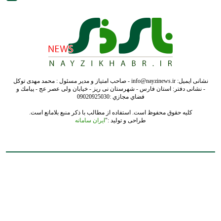
نشانی ایمیل: info@nayzinews.ir - صاحب امتیاز و مدیر مسئول : محمد مهدی توکل
- نشانی دفتر: استان فارس - شهرستان نی ریز - خیابان ولی عصر عج - پيامك و
فضاي مجازي :09020925030
کلیه حقوق محفوظ است. استفاده از مطالب با ذکر منبع بلامانع است.
طراحی و تولید :"
ایران سامانه