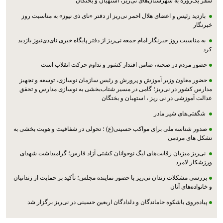
سفر یک‌روزه به شهرستان‌های نی‌ریز، استهبان و بختگان
بازدید رئیس و اعضای هلال احمر نی‌ریز از دفتر «نای ذی نیوز» به مناسبت روز
خبرنگار
به مناسبت روز خبرنگار امام جمعه نی‌ریز از دفتر پایگاه خبری نای‌ذی‌نیوز بازدید
کرد
حضور مردم در صحنه، ضامن اقتدار کشور و تداوم حرکت انقلاب است
حضور معاون وزیر آموزش و پرورش و رئیس سازمان نوسازی، توسعه و تجهیز
مدارس کشور در نی‌ریز؛ گامی در مسیر شتاب‌بخشی به نوسازی مدارس و تحقق
عدالت آموزشی در نی ریز ، استهبان و بختگان
شگفتی‌های شیر مادر
صدور شناسه ملی برای مواکب حسینی(ع) ؛ تحولی در شفافیت و هویت بخشی به
تشکل های مردمی
نی‌ریز میزبان رقابت‌های لیگ نوجوانان کشتی آزاد فارس؛ گرامیداشت شهدای
ورزشکار لامرد
بررسی مشکلات زندان نی‌ریز با حضور نماینده مجلس؛ تأکید بر حمایت از زندانیان
و خانواده‌های آنان
پیاده‌روی باشکوه جاماندگان و دلدادگان اربعین حسینی در نی‌ریز برگزار شد