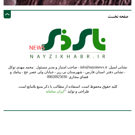
صفحه نخست
نشانی ایمیل: info@nayzinews.ir - صاحب امتیاز و مدیر مسئول : محمد مهدی توکل
- نشانی دفتر: استان فارس - شهرستان نی ریز - خیابان ولی عصر عج - پيامك و
فضاي مجازي :09020925030
کلیه حقوق محفوظ است. استفاده از مطالب با ذکر منبع بلامانع است.
طراحی و تولید :"
ایران سامانه