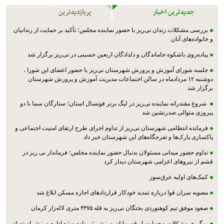
جدیدترین اخبار
پربازدیدترین
بررسی مشکلات زندان نی‌ریز با حضور نماینده مجلس؛ تأکید بر حمایت از زندانیان
و خانواده‌های آنان
پیاده‌روی باشکوه جاماندگان و دلدادگان اربعین حسینی در نی‌ریز برگزار شد
جلسه شورای آموزش و پرورش شهرستان نی‌ریز با حضور اعضای این شورا ،
دوشنبه ۱۲ مردادماه در سالن اجتماعات مدیریت آموزش و پرورش شهرستان
برگزار شد
شروع مقتدرانه نماینده نی‌ریز در لیگ برتر فوتسال استان؛ ستارگان سما با دو
پیروزی متوالی صدرنشین شد
فرمانده انتظامی شهرستان نی‌ریز از تداوم اجرای طرح ارتقای امنیت اجتماعی و
پاکسازی پارک‌ها و تفرجگاه‌های این شهرستان خبر داد
تداوم حضور میدانی مسئولان بدنبال حضور نماینده مجلس؛ فرماندار نی ریز در
قشم از نیروهای اعزامی شهرستان دیدار کرد
کمک‌های اولیه عرق‌سوز
مصوبه سران قوا درباره تمدید خودکار قراردادهای اجاره مسکن ابلاغ شد
صعود موفق تیم کوهنوردی بختگان نی‌ریز به قله ۴۳۷۵ متری لاله‌زار کرمان
پیگیری مشکلات و حمایت از قهرمانان ورزشی؛ برنامه ویژه اداره ورزش استهبان