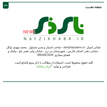
صفحه نخست
نشانی ایمیل: info@nayzinews.ir - صاحب امتیاز و مدیر مسئول : محمد مهدی توکل
- نشانی دفتر: استان فارس - شهرستان نی ریز - خیابان ولی عصر عج - پيامك و
فضاي مجازي :09020925030
کلیه حقوق محفوظ است. استفاده از مطالب با ذکر منبع بلامانع است.
طراحی و تولید :"
ایران سامانه