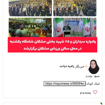
راضیه دیانت
خبرنگار
:
منبع:
تولیدی
لینک کوتاه:
https://nayzinews.ir/0003Hw