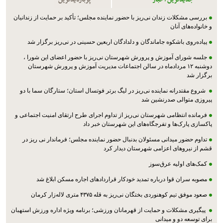
بررسی مشکلات زندان نی‌ریز با حضور نماینده مجلس؛ تأکید بر حمایت از زندانیان
و خانواده‌های آنان
پیاده‌روی باشکوه جاماندگان و دلدادگان اربعین حسینی در نی‌ریز برگزار شد
جلسه شورای آموزش و پرورش شهرستان نی‌ریز با حضور اعضای این شورا ،
دوشنبه ۱۲ مردادماه در سالن اجتماعات مدیریت آموزش و پرورش شهرستان
برگزار شد
شروع مقتدرانه نماینده نی‌ریز در لیگ برتر فوتسال استان؛ ستارگان سما با دو
پیروزی متوالی صدرنشین شد
فرمانده انتظامی شهرستان نی‌ریز از تداوم اجرای طرح ارتقای امنیت اجتماعی و
پاکسازی پارک‌ها و تفرجگاه‌های این شهرستان خبر داد
تداوم حضور میدانی مسئولان بدنبال حضور نماینده مجلس؛ فرماندار نی ریز در
قشم از نیروهای اعزامی شهرستان دیدار کرد
کمک‌های اولیه عرق‌سوز
مصوبه سران قوا درباره تمدید خودکار قراردادهای اجاره مسکن ابلاغ شد
صعود موفق تیم کوهنوردی بختگان نی‌ریز به قله ۴۳۷۵ متری لاله‌زار کرمان
پیگیری مشکلات و حمایت از قهرمانان ورزشی؛ برنامه ویژه اداره ورزش استهبان
برای توسعه دو و میدانی