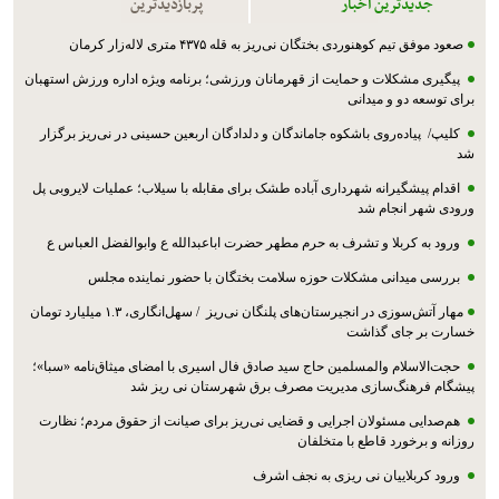
جدیدترین اخبار
پربازدیدترین
صعود موفق تیم کوهنوردی بختگان نی‌ریز به قله ۴۳۷۵ متری لاله‌زار کرمان
پیگیری مشکلات و حمایت از قهرمانان ورزشی؛ برنامه ویژه اداره ورزش استهبان
برای توسعه دو و میدانی
کلیپ/ پیاده‌روی باشکوه جاماندگان و دلدادگان اربعین حسینی در نی‌ریز برگزار
شد
اقدام پیشگیرانه شهرداری آباده طشک برای مقابله با سیلاب؛ عملیات لایروبی پل
ورودی شهر انجام شد
ورود به کربلا و تشرف به حرم مطهر حضرت اباعبدالله ع وابوالفضل العباس ع
بررسی میدانی مشکلات حوزه سلامت بختگان با حضور نماینده مجلس
مهار آتش‌سوزی در انجیرستان‌های پلنگان نی‌ریز / سهل‌انگاری، ۱.۳ میلیارد تومان
خسارت بر جای گذاشت
حجت‌الاسلام والمسلمین حاج سید صادق فال اسیری با امضای میثاق‌نامه «سبا»؛
پیشگام فرهنگ‌سازی مدیریت مصرف برق شهرستان نی ریز شد
هم‌صدایی مسئولان اجرایی و قضایی نی‌ریز برای صیانت از حقوق مردم؛ نظارت
روزانه و برخورد قاطع با متخلفان
ورود کربلاییان نی ریزی به نجف اشرف