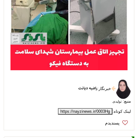
راضیه دیانت
خبرنگار
:
منبع:
تولیدی
لینک کوتاه:
https://nayzinews.ir/0003Hg