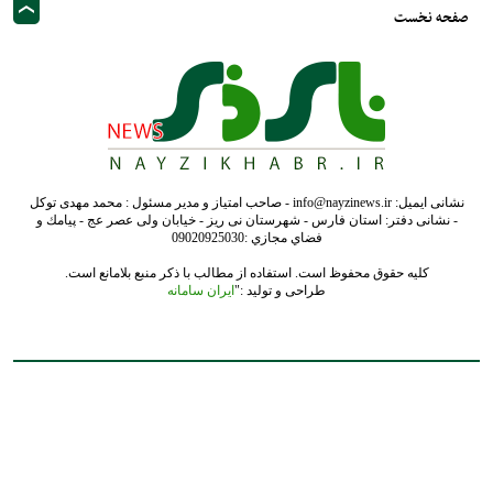
صفحه نخست
نشانی ایمیل: info@nayzinews.ir - صاحب امتیاز و مدیر مسئول : محمد مهدی توکل
- نشانی دفتر: استان فارس - شهرستان نی ریز - خیابان ولی عصر عج - پيامك و
فضاي مجازي :09020925030
کلیه حقوق محفوظ است. استفاده از مطالب با ذکر منبع بلامانع است.
طراحی و تولید :"
ایران سامانه