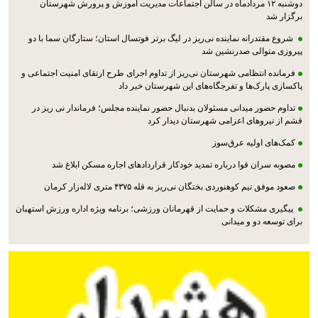
دوشنبه ۱۲ مردادماه در سالن اجتماعات مدیریت آموزش و پرورش شهرستان
برگزار شد
شروع مقتدرانه نماینده نی‌ریز در لیگ برتر فوتسال استان؛ ستارگان سما با دو
پیروزی متوالی صدرنشین شد
فرمانده انتظامی شهرستان نی‌ریز از تداوم اجرای طرح ارتقای امنیت اجتماعی و
پاکسازی پارک‌ها و تفرجگاه‌های این شهرستان خبر داد
تداوم حضور میدانی مسئولان بدنبال حضور نماینده مجلس؛ فرماندار نی ریز در
قشم از نیروهای اعزامی شهرستان دیدار کرد
کمک‌های اولیه عرق‌سوز
مصوبه سران قوا درباره تمدید خودکار قراردادهای اجاره مسکن ابلاغ شد
صعود موفق تیم کوهنوردی بختگان نی‌ریز به قله ۴۳۷۵ متری لاله‌زار کرمان
پیگیری مشکلات و حمایت از قهرمانان ورزشی؛ برنامه ویژه اداره ورزش استهبان
برای توسعه دو و میدانی