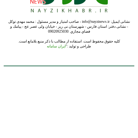
نشانی ایمیل: info@nayzinews.ir - صاحب امتیاز و مدیر مسئول : محمد مهدی توکل
- نشانی دفتر: استان فارس - شهرستان نی ریز - خیابان ولی عصر عج - پيامك و
فضاي مجازي :09020925030
کلیه حقوق محفوظ است. استفاده از مطالب با ذکر منبع بلامانع است.
طراحی و تولید :"
ایران سامانه