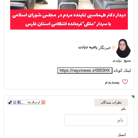
راضیه دیانت
خبرنگار
:
منبع:
تولیدی
لینک کوتاه:
https://nayzinews.ir/0003HX
نظرات بینندگان
نام
ایمیل