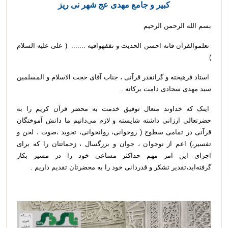
کبیر و جامع مهدی عج شهر نی ریز
بسم الله الرحمن الرحیم
تعلموالقرآن فانه احسن الحدیث و تفقهوافیه ....... ( علی علیه السلام
)
استاد فرهیخته و گرانقدر قرآنی ، جناب آقای حجت الاسلام و المسلمین
سید مهدی سجادی دامت برکاته .
اینک که خداوند متعال توفیق خدمت به محضر قرآن کریم را به
حضرتعالی ارزانی داشته شایسته و لازم می‌دانیم ما دانش آموختگان
قرآنی در تمامی سطوح ( روخوانی، روانخوانی، تجوید ،صوت ، لحن و
تفسیر،) اعم از نوجوان ، جوان و بزرگسال ، زحماتتان را که برای
اجرای این امر مهم حداکثر مساعی خود را در مسیر بکار
گرفته‌اید،تقدیر تشکر و قدردانی خود را به محضرتان تقدیم داریم .