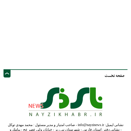
صفحه نخست
نشانی ایمیل: info@nayzinews.ir - صاحب امتیاز و مدیر مسئول : محمد مهدی توکل
- نشانی دفتر: استان فارس - شهرستان نی ریز - خیابان ولی عصر عج - پيامك و
فضاي مجازي :09020925030
کلیه حقوق محفوظ است. استفاده از مطالب با ذکر منبع بلامانع است.
طراحی و تولید :"
ایران سامانه