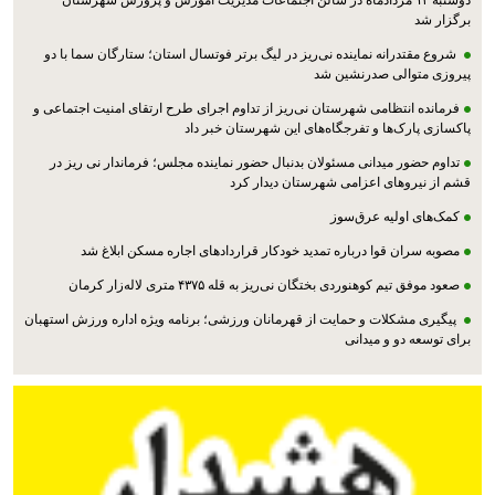
دوشنبه ۱۲ مردادماه در سالن اجتماعات مدیریت آموزش و پرورش شهرستان
برگزار شد
شروع مقتدرانه نماینده نی‌ریز در لیگ برتر فوتسال استان؛ ستارگان سما با دو
پیروزی متوالی صدرنشین شد
فرمانده انتظامی شهرستان نی‌ریز از تداوم اجرای طرح ارتقای امنیت اجتماعی و
پاکسازی پارک‌ها و تفرجگاه‌های این شهرستان خبر داد
تداوم حضور میدانی مسئولان بدنبال حضور نماینده مجلس؛ فرماندار نی ریز در
قشم از نیروهای اعزامی شهرستان دیدار کرد
کمک‌های اولیه عرق‌سوز
مصوبه سران قوا درباره تمدید خودکار قراردادهای اجاره مسکن ابلاغ شد
صعود موفق تیم کوهنوردی بختگان نی‌ریز به قله ۴۳۷۵ متری لاله‌زار کرمان
پیگیری مشکلات و حمایت از قهرمانان ورزشی؛ برنامه ویژه اداره ورزش استهبان
برای توسعه دو و میدانی