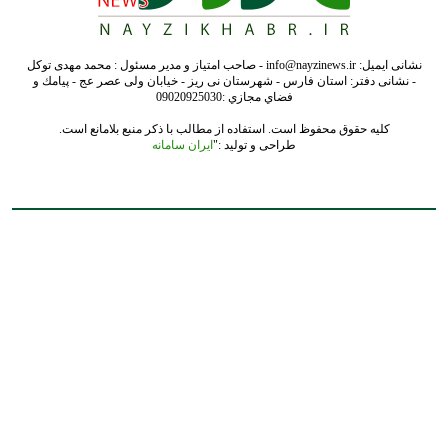
نشانی ایمیل: info@nayzinews.ir - صاحب امتیاز و مدیر مسئول : محمد مهدی توکل
- نشانی دفتر: استان فارس - شهرستان نی ریز - خیابان ولی عصر عج - پيامك و
فضاي مجازي :09020925030
کلیه حقوق محفوظ است. استفاده از مطالب با ذکر منبع بلامانع است.
طراحی و تولید :"
ایران سامانه