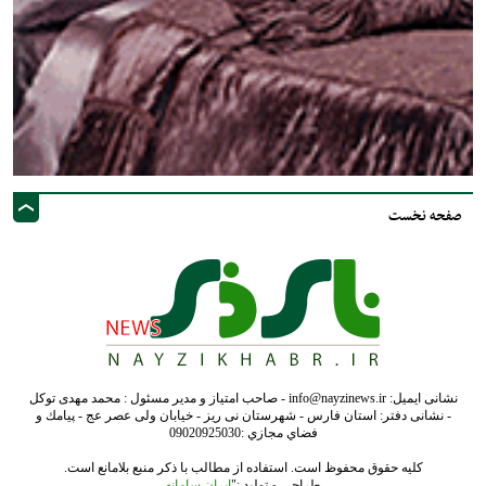
صفحه نخست
نشانی ایمیل: info@nayzinews.ir - صاحب امتیاز و مدیر مسئول : محمد مهدی توکل
- نشانی دفتر: استان فارس - شهرستان نی ریز - خیابان ولی عصر عج - پيامك و
فضاي مجازي :09020925030
کلیه حقوق محفوظ است. استفاده از مطالب با ذکر منبع بلامانع است.
طراحی و تولید :"
ایران سامانه