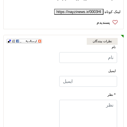
لینک کوتاه:
https://nayzinews.ir/0003HI
نظرات بینندگان
نام
ایمیل
* نظر