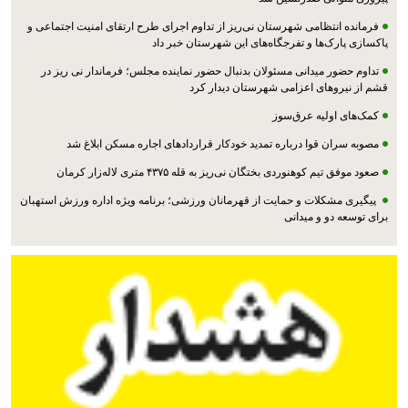
فرمانده انتظامی شهرستان نی‌ریز از تداوم اجرای طرح ارتقای امنیت اجتماعی و
پاکسازی پارک‌ها و تفرجگاه‌های این شهرستان خبر داد
تداوم حضور میدانی مسئولان بدنبال حضور نماینده مجلس؛ فرماندار نی ریز در
قشم از نیروهای اعزامی شهرستان دیدار کرد
کمک‌های اولیه عرق‌سوز
مصوبه سران قوا درباره تمدید خودکار قراردادهای اجاره مسکن ابلاغ شد
صعود موفق تیم کوهنوردی بختگان نی‌ریز به قله ۴۳۷۵ متری لاله‌زار کرمان
پیگیری مشکلات و حمایت از قهرمانان ورزشی؛ برنامه ویژه اداره ورزش استهبان
برای توسعه دو و میدانی