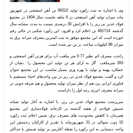
وی با اشاره به ثبت رکورد تولید 85022 تن آهن اسفنجی در شهریور
ماه، میزان تولید آهن اسنفجی در 6 ماهه نخست سال 1404 در مجتمع
فولاد غدیر نی ریز را با افزایش 30 درصدی نسبت به مدت مشابه سال
گذشته، 491714 تن اعلام کرد و افزود: این رکورد شکنی در حالی رقم
خورده است که این مجتمع موفق به ثبت کمترین مصرف سرانه برق به
میزان 96 کیلووات ساعت بر تن نیز شده است.
راحت، مصرف کم نظیر 0.77 متر مکعب آب برای هرتن آهن اسفنجی و
283 مترمکعب گاز به ازای هر تن تولید این محصول را نشان از
عملکرد بهینه و تولید با بهره وری بسیار مناسب در این مجتمع عنوان
کرد و گفت: مجتمع فولاد غدیر نی ریز در بین واحدهای احیاء مستقیم با
فناوری ایرانی پرد هم از نظر میزان تولید محصول و هم صرفه جویی در
سرانه مصرف انرژی رتبه اول را داراست.
سرپرست مجتمع فولاد غدیر نی ریز، با اشاره به آغاز تولید شبانه
شمش فولادی از هفته گذشته در کارخانه فولادسازی این مجتمع
همزمان با کاهش محدودیت های مصرف برق، ضمن اعلام ثبت رکورد
15 ذوب متوالی در 31 شهریورماه، با تقدیر از کارکنان زحمتش این
واحد، دستیابی به این رکورد را نقطه آغازینی بر تولید شمش با حداکثر