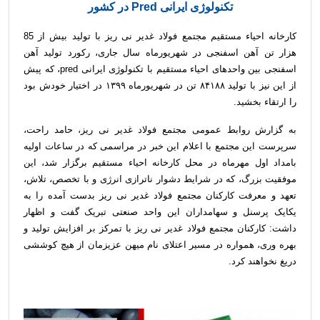
تکنولوژی ایرانی Pred در کشور
کارخانه احیاء مستقیم مجتمع فولاد غدیر نی ریز با تولید بیش از 85
هزار تن آهن اسفنجی در شهریورماه سال جاری، رکورد تولید آهن
اسفنجی بین واحدهای احیاء مستقیم با تکنولوژی ایرانی pred، که پیش
از این نیز با تولید ۸۴۱۸۸ تن در شهریورماه ۱۳۹۹ در اختیار خودش بود
را ارتقاء بخشید.
به گزارش روابط عمومی مجتمع فولاد غدیر نی ریز، حامد راحت،
سرپرست این مجتمع با اعلام این خبر در مراسمی که در ساعات اولیه
بامداد اول مهرماه در محل کارخانه احیاء مستقیم برگزار شد، این
موفقیت بزرگ، که در شرایط دشوار ناترازی انرژی و با تخصص، تلاش،
تعهد و معرفت کارکنان مجتمع فولاد غدیر نی ریز بدست آمده را به
یکایک پرسنل و سهامداران این واحد صنعتی تبریک گفت و اظهار
داشت: کارکنان مجتمع فولاد غدیر نی ریز با تمرکز بر افزایش تولید و
بهره وری، همواره در مسیر اعتلای نام میهن عزیزمان از هیچ کوششی
دریغ نخواهند کرد.