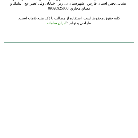
- نشانی دفتر: استان فارس - شهرستان نی ریز - خیابان ولی عصر عج - پيامك و
فضاي مجازي :09020925030
کلیه حقوق محفوظ است. استفاده از مطالب با ذکر منبع بلامانع است.
طراحی و تولید :"
ایران سامانه