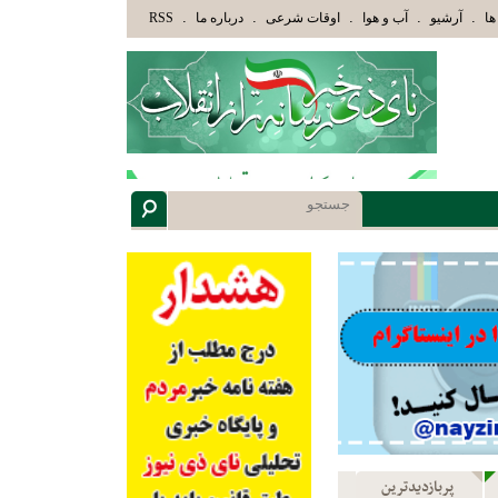
ِكَ الَّذِينَ هَدَاهُمُ اللَّهُ وَأُوْلَئِكَ هُمْ أُوْلُوا الْأَلْبَابِ» عاقلان هدایت یافته،حرفها را میشنوند
.
.
.
.
.
ها
آرشیو
آب و هوا
اوقات شرعی
درباره ما
RSS
پربازدیدترین