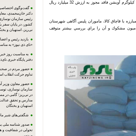
فرمانده انتظامي شهرستان استهبان از کشف 4 تن و 876 کیلوگرم آویشن فاقد مجوز به ارزش 32 میلیارد ريال
گفت‌وگوی اختصاصی پا
دکتر خان‌محمدی، معا
رئیس سازمان نوسازی،
رزه با قاچاق كالا، ماموران پلیس آگاهی شهرستان
کشور، در پایان سفر ی
میون مشكوك و آن را براي بررسي بيشتر متوقف
نی‌ریز، استهبان و بخت
بازدید رئیس و اعضای
«نای ذی نیوز» به مناس
به مناسبت روز خبرنگ
دفتر پایگاه خبری نای‌ذی
حضور مردم در صحنه،
تداوم حرکت انقلاب ا
حضور معاون وزیر آ
سازمان نوسازی، توسع
در نی‌ریز؛ گامی در م
مدارس و تحقق عدالت 
استهبان و بختگان
شگفتی‌های شیر ماد
صدور شناسه ملی بر
تحولی در شفافیت و ه
مردمی