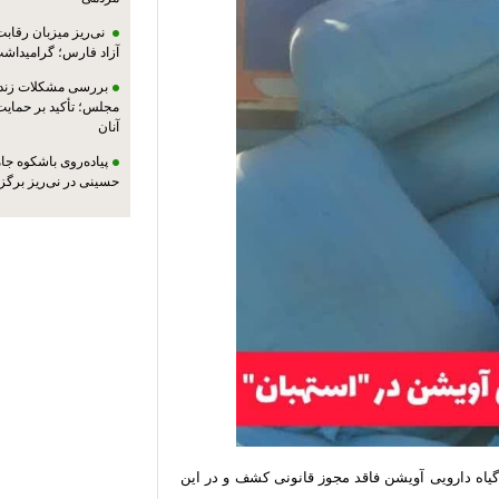
نی‌ریز میزبان رقاب
آزاد فارس؛ گرامیداش
بررسی مشکلات زندان
مجلس؛ تأکید بر حمایت ا
آنان
پیاده‌روی باشکوه جام
حسینی در نی‌ریز برگز
رسي از اين کامیون، 4 تن و 876 کیلوگرم گیاه دارویی آویشن فاقد مجوز قانونی كشف و در این