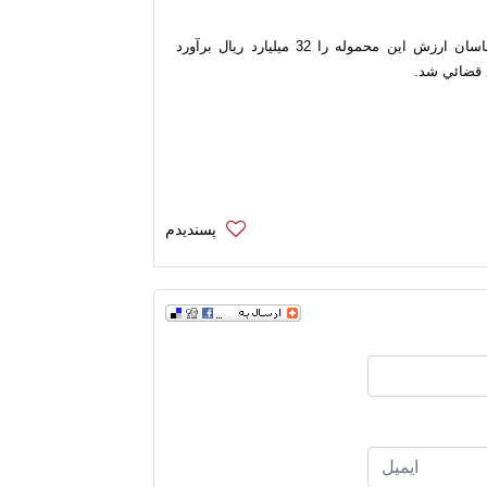
فرمانده انتظامي شهرستان استهبان با بيان اينكه كارشناسان ارزش این محموله را 32 میلیارد ريال برآورد
 قضائي شد.