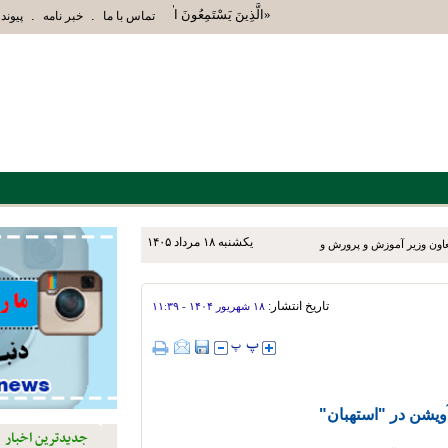
«الَّذِينَ يَسْتَمِعُونَ الْقَوْلَ فَيَتَّبِعُونَ أَحْسَنَهُ أُوْلَئ
.
.
تماس با ما
خبر نامه
پیوند 
يکشنبه ۱۸ مرداد ۱۴۰۵
عاون وزیر آموزش و پرورش و
‌روزه به شهرستان‌های نی‌ریز،
تاریخ انتشار:
۱۸ شهريور ۱۴۰۴ - ۱۱:۳۹
جدیدترین اخبار