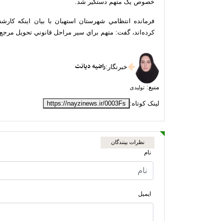
خصوص یک متهم دستگير شد.
كرده‌اند، گفت: متهم براي سير مراحل قانوني تحويل مرجع
راضیه دیانت
خبرنگار
:
منبع:
تولیدی
لینک کوتاه:
https://nayzinews.ir/0003Fs
نظرات بینندگان
نام
ایمیل