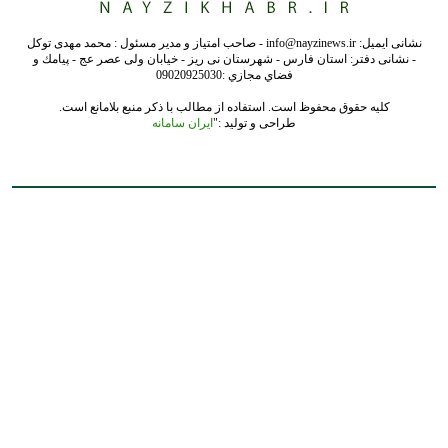
نشانی ایمیل: info@nayzinews.ir - صاحب امتیاز و مدیر مسئول : محمد مهدی توکل
- نشانی دفتر: استان فارس - شهرستان نی ریز - خیابان ولی عصر عج - پيامك و
فضاي مجازي :09020925030
کلیه حقوق محفوظ است. استفاده از مطالب با ذکر منبع بلامانع است.
طراحی و تولید :"
ایران سامانه