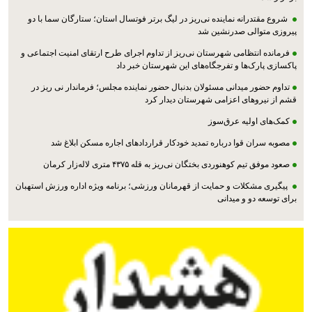
شروع مقتدرانه نماینده نی‌ریز در لیگ برتر فوتسال استان؛ ستارگان سما با دو
پیروزی متوالی صدرنشین شد
فرمانده انتظامی شهرستان نی‌ریز از تداوم اجرای طرح ارتقای امنیت اجتماعی و
پاکسازی پارک‌ها و تفرجگاه‌های این شهرستان خبر داد
تداوم حضور میدانی مسئولان بدنبال حضور نماینده مجلس؛ فرماندار نی ریز در
قشم از نیروهای اعزامی شهرستان دیدار کرد
کمک‌های اولیه عرق‌سوز
مصوبه سران قوا درباره تمدید خودکار قراردادهای اجاره مسکن ابلاغ شد
صعود موفق تیم کوهنوردی بختگان نی‌ریز به قله ۴۳۷۵ متری لاله‌زار کرمان
پیگیری مشکلات و حمایت از قهرمانان ورزشی؛ برنامه ویژه اداره ورزش استهبان
برای توسعه دو و میدانی