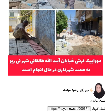
راضیه دیانت
خبرنگار
:
منبع:
تولیدی
لینک کوتاه:
https://nayzinews.ir/0003Ff