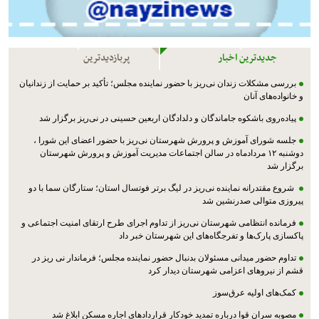
جدیدترین اخبار
پربازدیدترین
بررسی مشکلات زندان نی‌ریز با حضور نماینده مجلس؛ تأکید بر حمایت از زندانیان
و خانواده‌های آنان
پیاده‌روی باشکوه جاماندگان و دلدادگان اربعین حسینی در نی‌ریز برگزار شد
جلسه شورای آموزش و پرورش شهرستان نی‌ریز با حضور اعضای این شورا ،
دوشنبه ۱۲ مردادماه در سالن اجتماعات مدیریت آموزش و پرورش شهرستان
برگزار شد
شروع مقتدرانه نماینده نی‌ریز در لیگ برتر فوتسال استان؛ ستارگان سما با دو
پیروزی متوالی صدرنشین شد
فرمانده انتظامی شهرستان نی‌ریز از تداوم اجرای طرح ارتقای امنیت اجتماعی و
پاکسازی پارک‌ها و تفرجگاه‌های این شهرستان خبر داد
تداوم حضور میدانی مسئولان بدنبال حضور نماینده مجلس؛ فرماندار نی ریز در
قشم از نیروهای اعزامی شهرستان دیدار کرد
کمک‌های اولیه عرق‌سوز
مصوبه سران قوا درباره تمدید خودکار قراردادهای اجاره مسکن ابلاغ شد