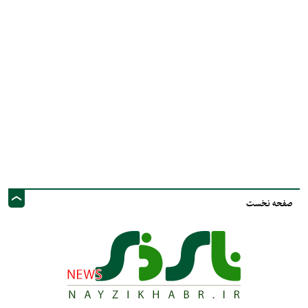
صفحه نخست
نشانی ایمیل: info@nayzinews.ir - صاحب امتیاز و مدیر مسئول : محمد مهدی توکل
- نشانی دفتر: استان فارس - شهرستان نی ریز - خیابان ولی عصر عج - پيامك و
فضاي مجازي :09020925030
کلیه حقوق محفوظ است. استفاده از مطالب با ذکر منبع بلامانع است.
طراحی و تولید :"
ایران سامانه